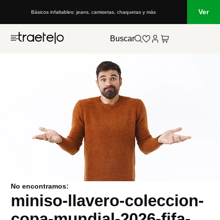
Ver
Básicos infaltables: jeans, camisetas, chaquetas y más
Buscar
No encontramos:
miniso-llavero-coleccion-
copa-mundial-2026-fifa-