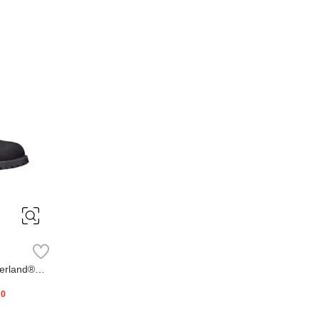
erland®
20