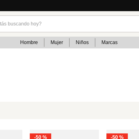
s buscando hoy?
Hombre
Mujer
Niños
Marcas
-
50 %
-
50 %