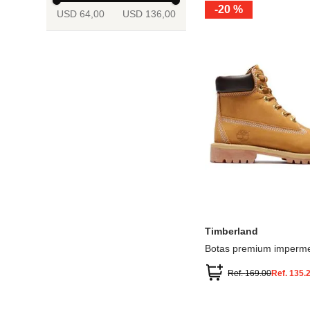
-
20 %
USD 64,00
USD 136,00
13.5
2
2.5
3
3.5
4
Mostrar 6 más
3.5
4
4.5
5
5.5
6
Timberland
Botas premium imperme
inch
Ref.
169.00
Ref.
135.