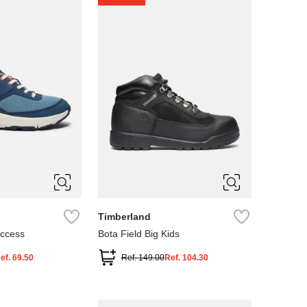
4
5
Timberland
Access
Bota Field Big Kids
ef.
69.50
Ref.
149.00
Ref.
104.30