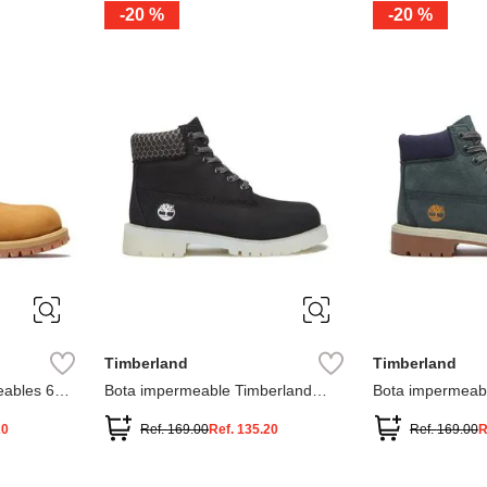
-
20 %
-
20 %
3
2
1
13
1
12.5
2.5
1.5
13.5
2
13
2
12.5
13.5
Timberland
Timberland
ables 6
Bota impermeable Timberland
Bota impermeab
Premium
Premium
20
Ref.
169.00
Ref.
135.20
Ref.
169.00
R