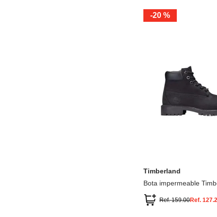
-
20 %
12.5
13.5
1.5
2.5
13
1
2
3
Timberland
Bota impermeable Timb
Premium
Ref.
159.00
Ref.
127.