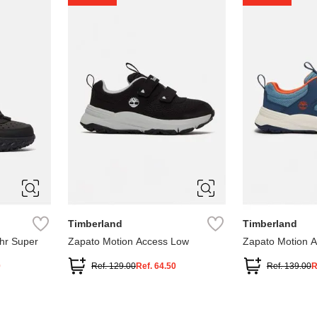
1
1.5
2
2.5
7
Timberland
Timberland
hr Super
Zapato Motion Access Low
Zapato Motion 
0
Ref.
129.00
Ref.
64.50
Ref.
139.00
R