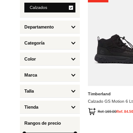
8
.
Calzados
bolso
9
.
cartera
Departamento
10
.
bimba lola
Calzados
Categoría
Botas y Botines
Color
Deportivos Urbanos
Amarillo
5
6.5
7
6
Marca
Arena
4.5
4
Timberland
Azul
Talla
Timberland
Negro
Calzado GS Motion 6 Lt
1
Tienda
1.5
Ref.
169.00
Ref.
84.5
Timberland
12.5
Rangos de precio
13