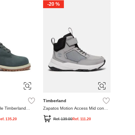
-
20 %
3
12.5
3
2
.5
1.5
1
13
2.5
1.5
13.5
Timberland
le Timberland
Zapatos Motion Access Mid con
cierre de velcro
ef.
135.20
Ref.
139.00
Ref.
111.20