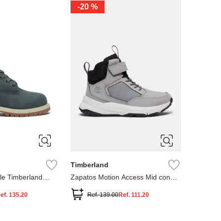
-
20 %
3
12.5
3
2
.5
1.5
1
13
2.5
1.5
13.5
Timberland
le Timberland
Zapatos Motion Access Mid con
cierre de velcro
ef.
135.20
Ref.
139.00
Ref.
111.20