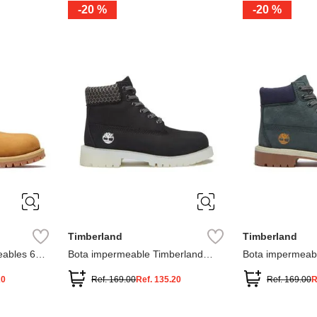
-
20 %
-
20 %
3
2
1
13
1
12.5
2.5
1.5
13.5
2
13
2
12.5
13.5
Timberland
Timberland
ables 6
Bota impermeable Timberland
Bota impermeab
Premium
Premium
20
Ref.
169.00
Ref.
135.20
Ref.
169.00
R