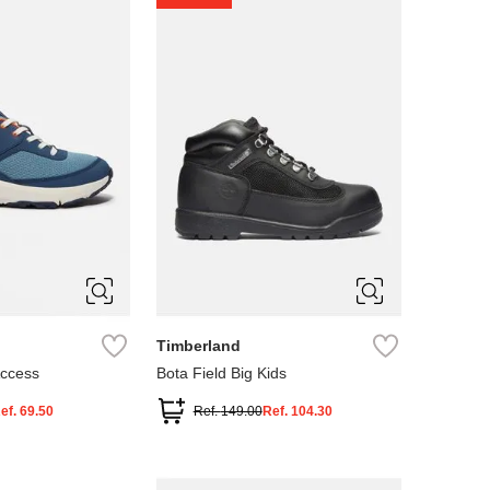
4
5
Timberland
Access
Bota Field Big Kids
ef.
69.50
Ref.
149.00
Ref.
104.30