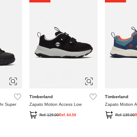
1
1.5
2
2.5
7
Timberland
Timberland
hr Super
Zapato Motion Access Low
Zapato Motion 
0
Ref.
129.00
Ref.
64.50
Ref.
139.00
R