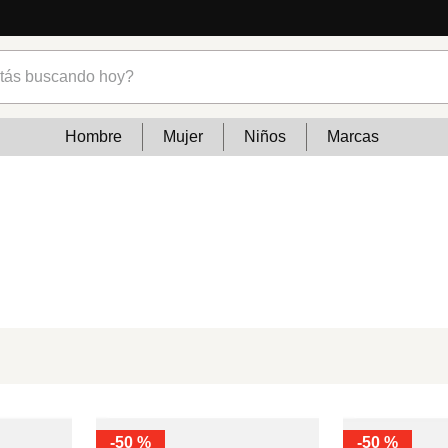
s buscando hoy?
Hombre
Mujer
Niños
Marcas
-
50 %
-
50 %