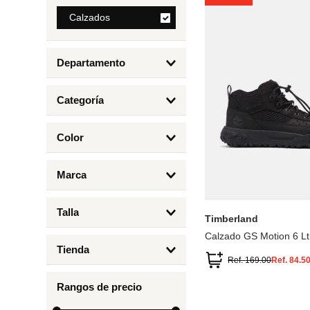
8
.
Calzados
mng
9
.
bolso
Departamento
10
.
bimba lola
Calzados
Categoría
Botas y Botines
Color
Deportivos Urbanos
Amarillo
5
6.5
7
6
Marca
Arena
4.5
4
Timberland
Azul
Talla
Timberland
Negro
Calzado GS Motion 6 Lt
1
Tienda
1.5
Ref.
169.00
Ref.
84.5
Timberland
12.5
Rangos de precio
13