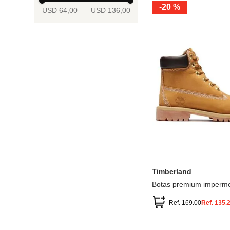
-
20 %
USD 64,00
USD 136,00
13.5
2
2.5
3
3.5
4
Mostrar 6 más
3.5
4
4.5
5
5.5
6
Timberland
Botas premium imperme
inch
Ref.
169.00
Ref.
135.