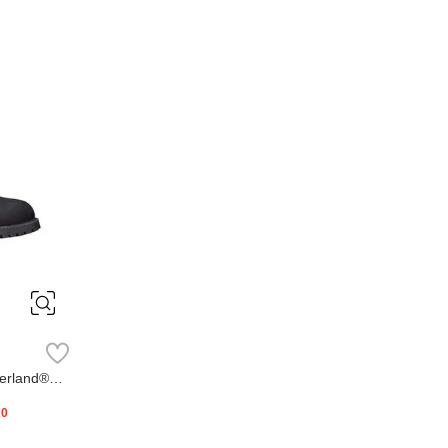
erland®
20