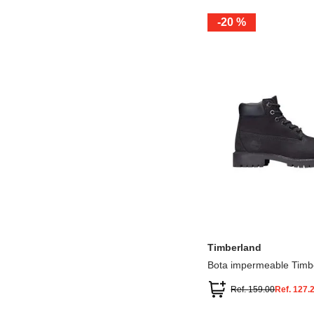
-
20 %
12.5
13.5
1.5
2.5
13
1
2
3
Timberland
Bota impermeable Timb
Premium
Ref.
159.00
Ref.
127.