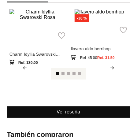
A
ac
po
Swarovski
Aldo
Charm Idyllia Swarovski
llavero aldo berrihop
Rosa
Ref.
130.00
Ref.
45.00
Ref.
31.50