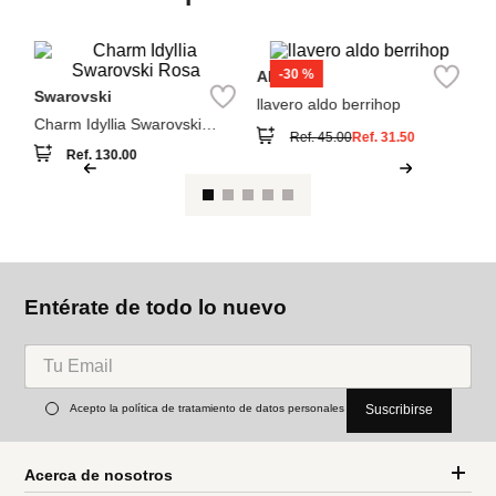
Ver reseña
También compraron
A
ac
po
Swarovski
Aldo
Charm Idyllia Swarovski
llavero aldo berrihop
Rosa
Ref.
130.00
Ref.
45.00
Ref.
31.50