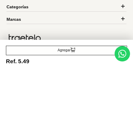
Entérate de todo lo nuevo
Acepto la política de tratamiento de datos personales
Suscribirse
Agregar
Ref.
5.49
Acerca de nosotros
Categorías
Marcas
Traetelo, el marketplace de moda en Venezuela para quienes buscan
estilo, calidad y las mejores marcas en un solo lugar.