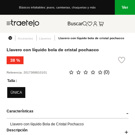
Ver
Básicos infaltables: jeans, camisetas, chaquetas y más
Buscar
Llavero con líquido bola de cristal pochacco
Accesorios
Llaveros
Llavero con líquido bola de cristal pochacco
38 %
☆
☆
☆
☆
☆
(
0
)
Referencia
:
2017368810101
Talla
ÚNICA
Características
-
Llavero con líquido Bola de Cristal Pochacco
Descripción
+