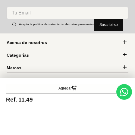
Acepto la política de tratamiento de datos personales
Suscribirse
Acerca de nosotros
Categorías
Marcas
Traetelo, el marketplace de moda en Venezuela para quienes buscan
estilo, calidad y las mejores marcas en un solo lugar.
Agregar
Ref.
11.49
Medios de pago