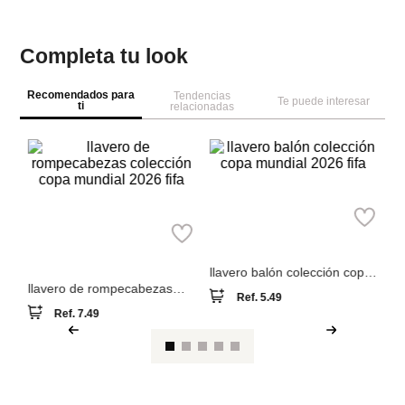
Completa tu look
Recomendados para
Tendencias
Te puede interesar
ti
relacionadas
M
Miniso
o
Ll
Miniso
llavero balón colección copa
mundial 2026 fifa
llavero de rompecabezas
Ref.
5.49
colección copa mundial 2026
Ref.
7.49
fifa
Ver reseña