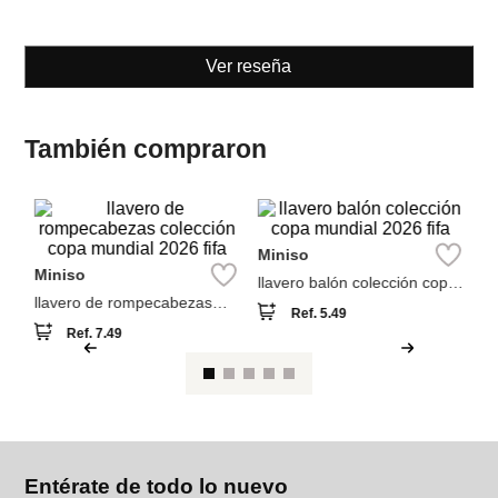
También compraron
M
Miniso
o
Ll
Miniso
llavero balón colección copa
mundial 2026 fifa
llavero de rompecabezas
Ref.
5.49
colección copa mundial 2026
Ref.
7.49
fifa
Entérate de todo lo nuevo