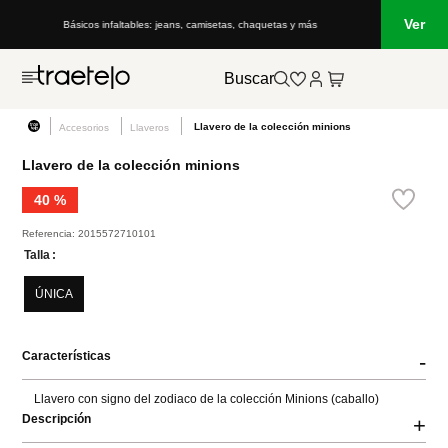
Ver
Básicos infaltables: jeans, camisetas, chaquetas y más
Buscar
Llavero de la colección minions
Accesorios
Llaveros
Llavero de la colección minions
40 %
Referencia
:
2015572710101
Talla
ÚNICA
Características
-
Llavero con signo del zodiaco de la colección Minions (caballo)
Descripción
+