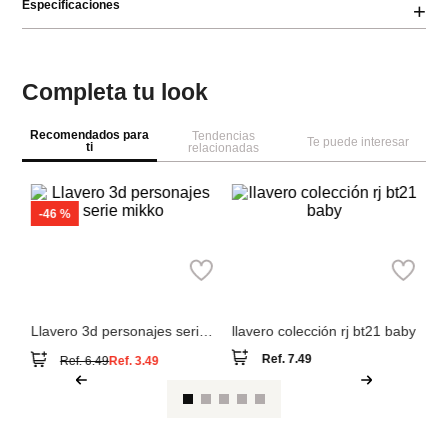
Especificaciones
+
Completa tu look
Recomendados para
Tendencias
Te puede interesar
ti
relacionadas
M
Se
pa
di
Miniso
Miniso
Llavero 3d personajes serie
llavero colección rj bt21 baby
mikko
Ref.
7.49
Ref.
6.49
Ref.
3.49