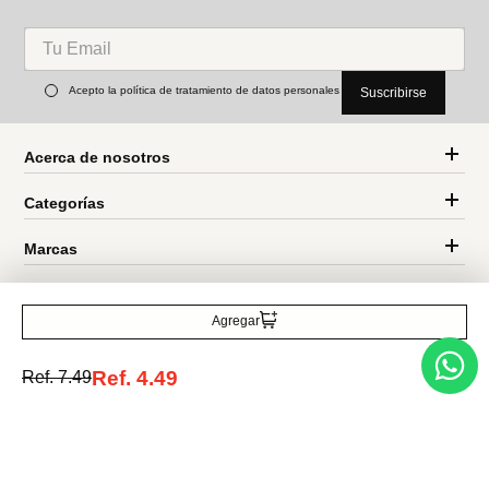
Miniso
Miniso
Llavero 3d personajes serie
llavero colección rj bt21 baby
mikko
Ref.
7.49
Ref.
6.49
Ref.
3.49
Entérate de todo lo nuevo
Agregar
Acepto la política de tratamiento de datos personales
Suscribirse
Ref.
4.49
Ref.
7.49
Acerca de nosotros
Categorías