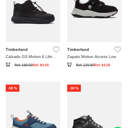
Timberland
Timberland
Calzado GS Motion 6 Lthr
Zapato Motion Access Low
Super
Ref.
169.00
Ref.
84.50
Ref.
129.00
Ref.
64.50
-
50 %
-
30 %