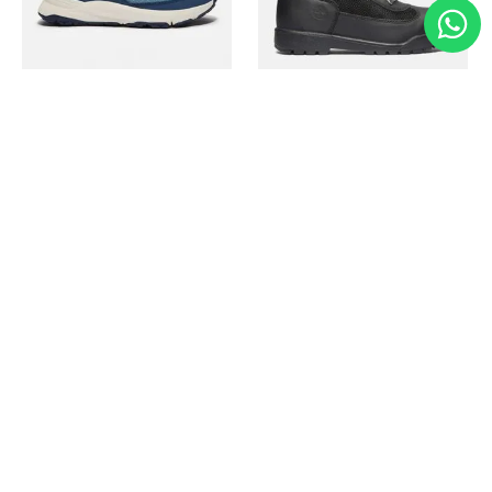
Timberland
Timberland
Zapato Motion Access
Bota Field Big Kids
Ref.
139.00
Ref.
69.50
Ref.
149.00
Ref.
104.30