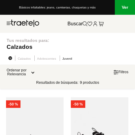
Ver
Básicos infaltables: jeans, camisetas, chaquetas y más
Buscar
Tus resultados para:
Calzados
Calzados
Adolescentes
Juvenil
Ordenar por
Filtros
Relevancia
Resultados de búsqueda:
9
productos
-
50 %
-
50 %