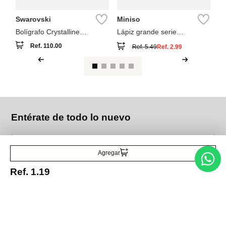
Swarovski
Miniso
Bolígrafo Crystalline
Lápiz grande serie
Swarovski Plateado
dinosaurio cool (b) pdq
Ref.
110.00
Ref.
5.49
Ref.
2.99
Entérate de todo lo nuevo
Agregar
Acepto la política de tratamiento de datos personales
Suscribirse
Ref.
1.19
Acerca de nosotros
Categorías