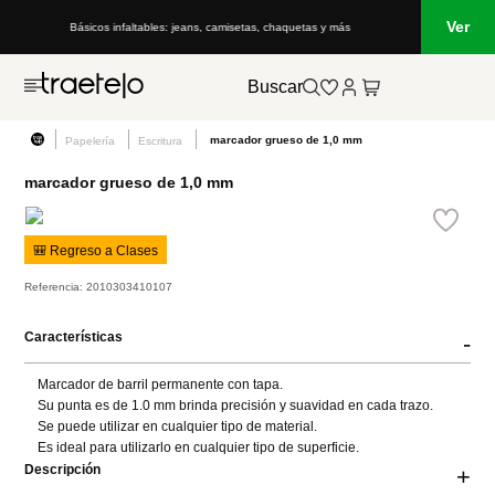
Ver
Básicos infaltables: jeans, camisetas, chaquetas y más
Buscar
marcador grueso de 1,0 mm
Papelería
Escritura
marcador grueso de 1,0 mm
🎒 Regreso a Clases
Referencia
:
2010303410107
Características
-
Marcador de barril permanente con tapa.

Su punta es de 1.0 mm brinda precisión y suavidad en cada trazo.

Se puede utilizar en cualquier tipo de material.

Es ideal para utilizarlo en cualquier tipo de superficie.
Descripción
+