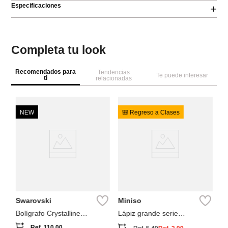
Especificaciones
+
Completa tu look
Recomendados para
Tendencias
Te puede interesar
ti
relacionadas
NEW
🎒 Regreso a Clases
M

36
bo
3 
Swarovski
Miniso
Bolígrafo Crystalline
Lápiz grande serie
Swarovski Plateado
dinosaurio cool (b) pdq
Ref.
110.00