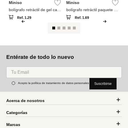
Miniso
Miniso
bolígrafo retráctil de gel cat
bolígrafo retráctil paquete de
paw 05 mm cuerpo colección
3 unidades 0.7 mm
Ref.
1.29
Ref.
1.69
Entérate de todo lo nuevo
Acepto la política de tratamiento de datos personales
Suscribirse
Acerca de nosotros
Categorías
Marcas