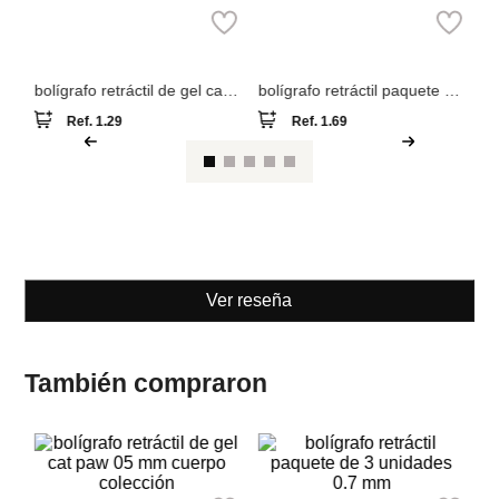
m
bolígrafo retráctil de gel cat
bolígrafo retráctil paquete de
paw 05 mm cuerpo colección
3 unidades 0.7 mm
Ref.
1.29
Ref.
1.69
Ver reseña
También compraron
M
m