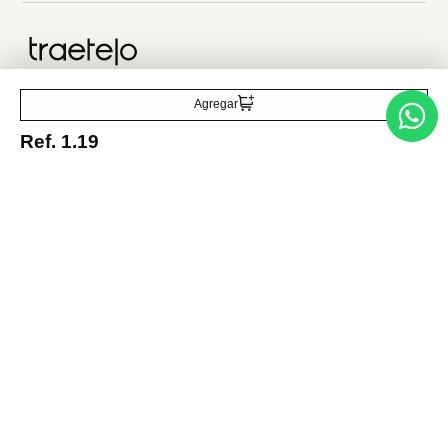
Traetelo, el marketplace de moda en Venezuela para quienes buscan
Agregar
estilo, calidad y las mejores marcas en un solo lugar.
Ref.
1.19
Medios de pago
© 2025 FUTURA ONLINE 24, C.A Todos los derechos reservados.
Tienda Virtual desarrollada por