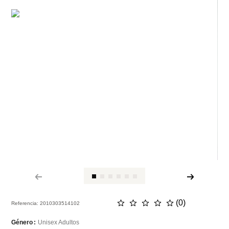
☆
☆
☆
☆
☆
(
0
)
Referencia
:
2010303514102
Unisex Adultos
Género