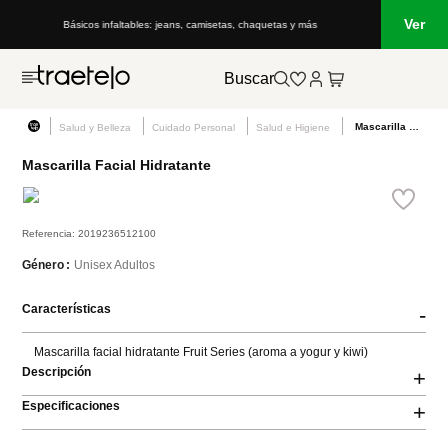
Ver
Básicos infaltables: jeans, camisetas, chaquetas y más
Buscar
Mascarilla Facial Hidratante
Salud y Belleza
Cuidado Personal
Salud e Higiene
Mascarilla Facial Hidratante
Referencia
:
2019236512100
Unisex Adultos
Género
Características
-
Mascarilla facial hidratante Fruit Series (aroma a yogur y kiwi)
Descripción
+
Especificaciones
+