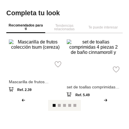
Completa tu look
Recomendados para
Tendencias
Te puede interesar
ti
relacionadas
M
Miniso
Ki
Miniso
ma
Mascarilla de frutos
colección tsum (cereza)
set de toallas comprimidas 4
Ref.
2.39
piezas 2 de baño
Ref.
5.49
cinnamoroll y
Ver reseña