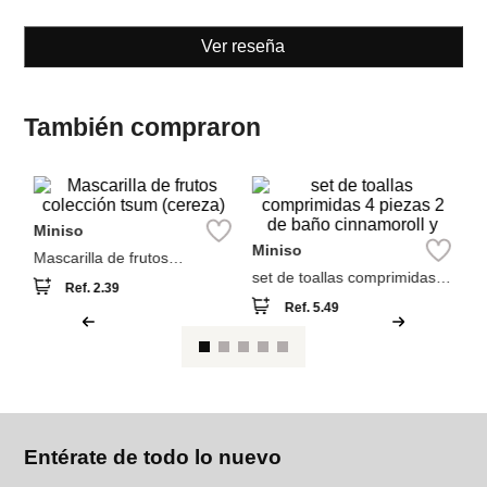
También compraron
M
Miniso
Ki
Miniso
ma
Mascarilla de frutos
colección tsum (cereza)
set de toallas comprimidas 4
Ref.
2.39
piezas 2 de baño
Ref.
5.49
cinnamoroll y
Entérate de todo lo nuevo
Acepto la política de tratamiento de datos personales
Suscribirse