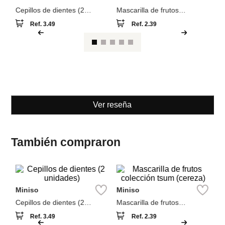
Miniso
Miniso
Cepillos de dientes (2
Mascarilla de frutos
unidades)
colección tsum (cereza)
Ref.
3.49
Ref.
2.39
Ver reseña
También compraron
M