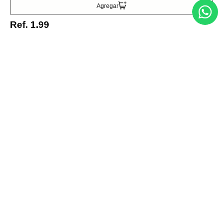
Suscribirse
Agregar
Ref.
1.99
Acerca de nosotros
Categorías
Marcas
Traetelo, el marketplace de moda en Venezuela para quienes buscan
estilo, calidad y las mejores marcas en un solo lugar.
Medios de pago