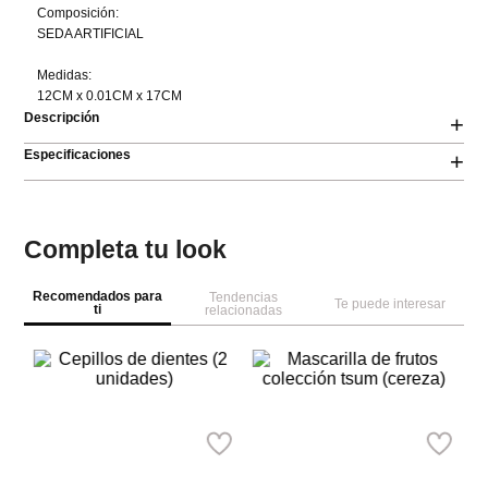
Composición:

SEDA ARTIFICIAL

Medidas:

12CM x 0.01CM x 17CM
Descripción
+
Especificaciones
+
Completa tu look
Recomendados para
Tendencias
Te puede interesar
ti
relacionadas
M
Al
de