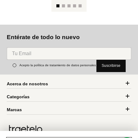
Al
de
Miniso
Miniso
Cepillos de dientes (2
Mascarilla de frutos
unidades)
colección tsum (cereza)
Ref.
3.49
Ref.
2.39
Entérate de todo lo nuevo
Acepto la política de tratamiento de datos personales