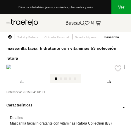
Ver
Básicos infaltables: jeans, camisetas, chaquetas y más
Buscar
mascarilla facial hidratante con vitaminas b3 colección ratora
Salud y Belleza
Cuidado Personal
Salud e Higiene
mascarilla facial hidratante con vitaminas b3 colección
ratora
Referencia
:
2015304113101
Características
-
Detalles:

Mascarilla facial hidratante con vitaminas Ratora Collection (B3)
