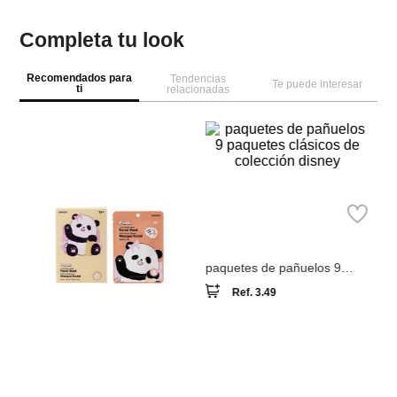
Completa tu look
Recomendados para
Tendencias
Te puede interesar
ti
relacionadas
M
Pu
fo
un
Miniso
paquetes de pañuelos 9
paquetes clásicos de
Ref.
3.49
colección disney
Miniso