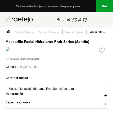
Ver
Básicos infaltables: jeans, camisetas, chaquetas y más
Buscar
Mascarilla Facial Hidratante Fruit Series (Sandía)
Salud y Belleza
Cuidado Personal
Salud e Higiene
Mascarilla Facial Hidratante Fruit Series (Sandía)
Referencia
:
2019236514104
Unisex Adultos
Género
Características
-
Mascarilla facial hidratante Fruit Series (sandía)
Descripción
+
Especificaciones
+