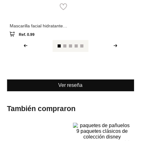
Mascarilla facial hidratante
panda 24 ml de miel
Ref.
0.99
Ver reseña
También compraron
M
Pu
fo
un