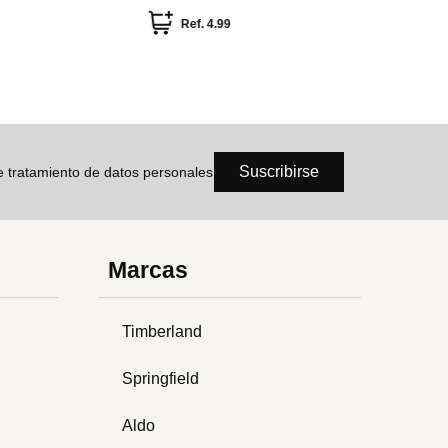
nicotina
Ref.
4.99
Ref
Suscribirse
de tratamiento de datos personales
Marcas
Timberland
Springfield
Aldo