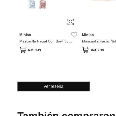
Miniso
Miniso
per Fruit
Mascarilla Facial Con Bowl 35
Mascarilla Facial Nut
Piezas
Hialuronico Serie Mi
Ref.
3.49
Ref.
2.39
Ver reseña
También compraron