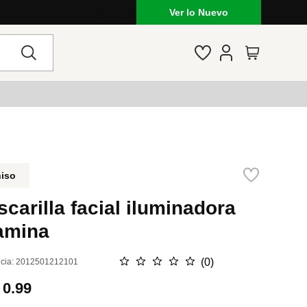
Ver lo Nuevo
niso
carilla facial iluminadora
tamina
☆
☆
☆
☆
☆
(
0
)
cia
:
2012501212101
.
0.99