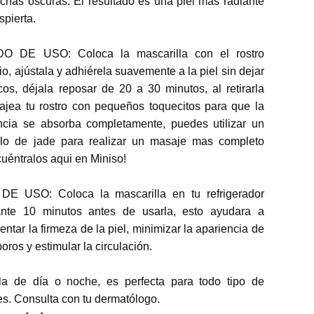
has oscuras. El resultado es una piel más radiante 
spierta.

O DE USO: Coloca la mascarilla con el rostro 
io, ajústala y adhiérela suavemente a la piel sin dejar 
os, déjala reposar de 20 a 30 minutos, al retirarla 
jea tu rostro con pequeños toquecitos para que la 
ncia se absorba completamente, puedes utilizar un 
illo de jade para realizar un masaje mas completo 
uéntralos aqui en Miniso!

 DE USO: Coloca la mascarilla en tu refrigerador 
ante 10 minutos antes de usarla, esto ayudara a 
ntar la firmeza de la piel, minimizar la apariencia de 
poros y estimular la circulación.

la de día o noche, es perfecta para todo tipo de 
es. Consulta con tu dermatólogo.