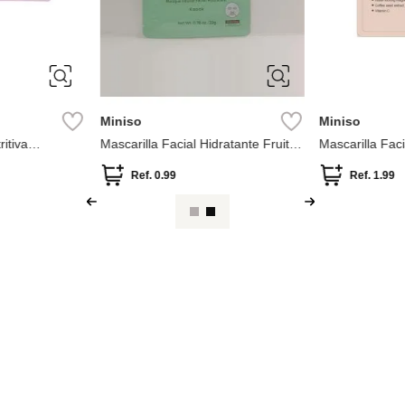
Miniso
Miniso
ritiva
Mascarilla Facial Hidratante Fruit
Mascarilla Fac
kko
Series (Kapok)
Ref.
0.99
Ref.
1.99