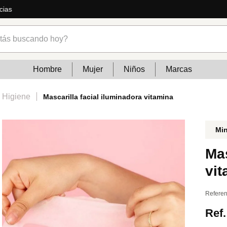
ás
s buscando hoy?
Hombre
Mujer
Niños
Marcas
 Higiene
Mascarilla facial iluminadora vitamina
Mi
Mas
vi
Referen
Ref