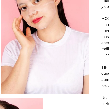
manc
y de
MOD
limp
huec
masa
ese
rod
¡Enc
TIP
dur
aume
los 
Úsa
piel