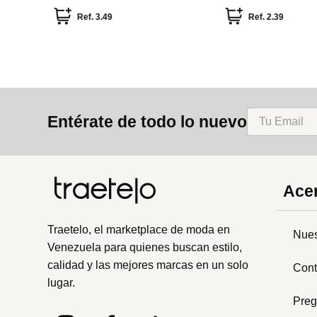
Piezas
Hialuronico Serie Mi
Ref.
3.49
Ref.
2.39
Entérate de todo lo nuevo
Acer
Traetelo, el marketplace de moda en
Nues
Venezuela para quienes buscan estilo,
calidad y las mejores marcas en un solo
Cont
lugar.
Preg