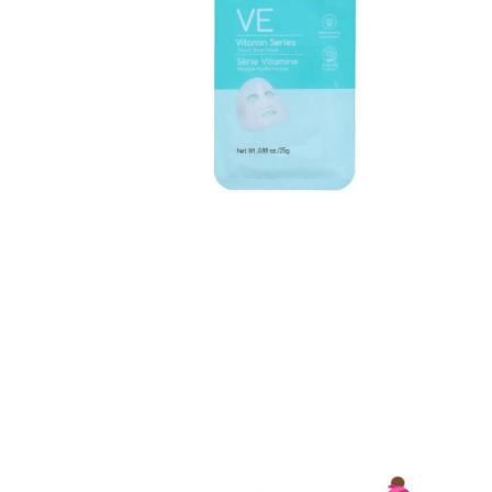
8
.
mng
9
.
bandolera
10
.
bimba lola