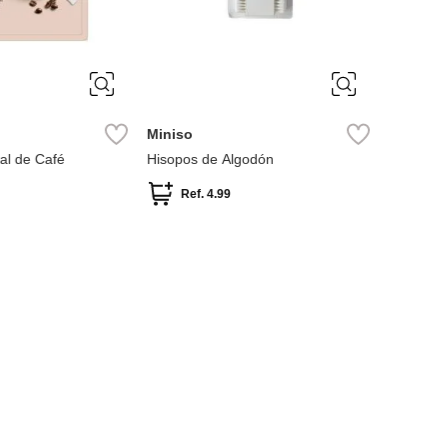
Miniso
Miniso
ial de Café
Hisopos de Algodón
mascarill
nicotina
Ref.
4.99
Ref