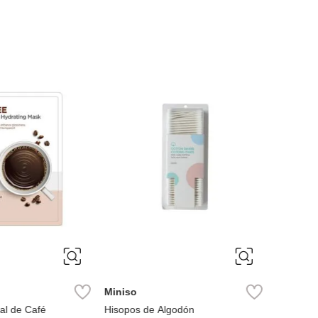
Miniso
Miniso
ial de Café
Hisopos de Algodón
mascarill