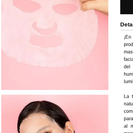
Deta
¡En
pro
masc
faci
del
hume
lumi
La t
nat
comp
para
al 