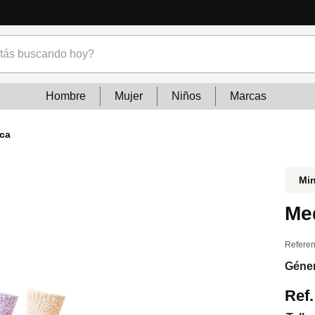
s buscando hoy?
Hombre
Mujer
Niños
Marcas
ica
Mi
Me
Referen
Géne
Ref