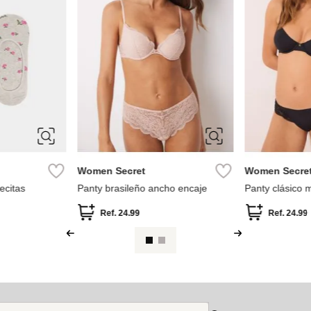
XS
S
S
M
L
XL
XL
Women Secret
Women Secre
ecitas
Panty brasileño ancho encaje
Panty clásico m
Ref.
24.99
Ref.
24.99