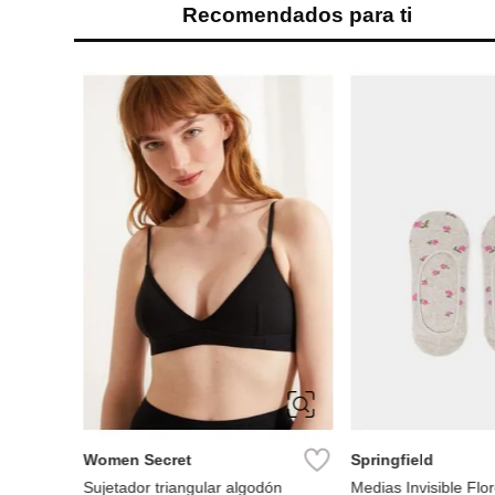
Recomendados para ti
rio
M
L
36
39
Women Secret
Springfield
Sujetador triangular algodón
Medias Invisible Flor