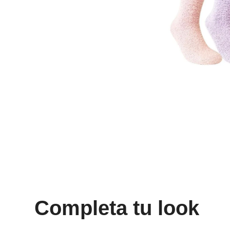
8
.
mng
9
.
bolso
10
.
bimba lola
Completa tu look