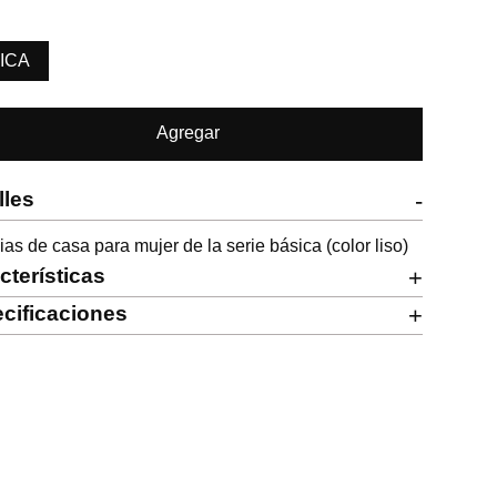
ICA
Agregar
lles
-
as de casa para mujer de la serie básica (color liso)
cterísticas
+
cificaciones
+