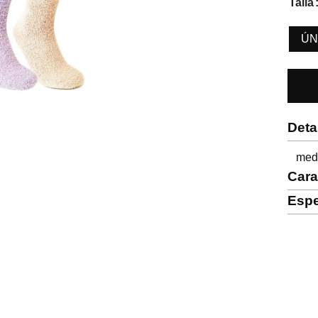
Talla
ÚN
Deta
medi
Cara
Espe