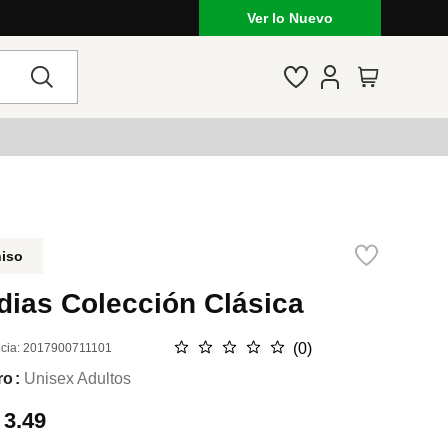
Lo que está de moda en Venezuela: mar
Ver lo Nuevo
niso
dias Colección Clásica
☆
☆
☆
☆
☆
(
0
)
cia
:
2017900711101
ro
Unisex Adultos
.
3.49