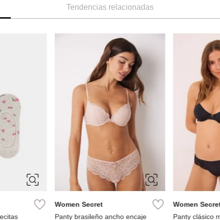
Tendencias relacionadas
XS
S
S
M
L
XL
XL
Women Secret
Women Secre
ecitas
Panty brasileño ancho encaje
Panty clásico m