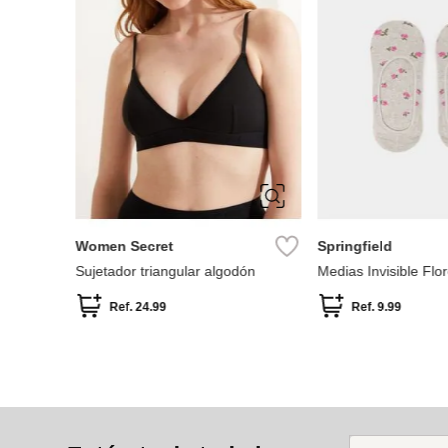
M
L
36
39
Women Secret
Springfield
Sujetador triangular algodón
Medias Invisible Flor
Ref.
24.99
Ref.
9.99