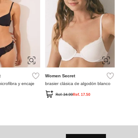
M
L
90B
95B
100B
t
Women Secret
icrofibra y encaje
brasier clásica de algodón blanco
Ref.
34.99
Ref.
17.50