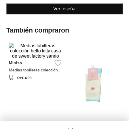
También compraron
S
Me
C
Miniso
Medias tobilleras colección
hello kitty casa de sweet
Ref.
4.99
factory sanrio
Miniso
Medias Colección Lulu The
Piggy
Ref.
4.99