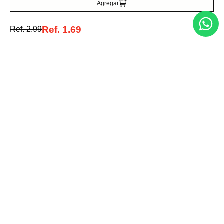
Agregar
Ref.
1.69
Ref.
2.99
Entérate de todo lo nuevo
Acepto la política de tratamiento de datos personales
Suscribirse
Acerca de nosotros
Categorías
Marcas