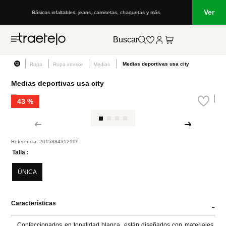
Ver
Básicos infaltables: jeans, camisetas, chaquetas y más
Buscar
Medias deportivas usa city
Ropa
Ropa interior
Medias
Medias deportivas usa city
43 %
Referencia
:
2015884312109
Talla
ÚNICA
Características
-
Confeccionados en tonalidad blanca, están diseñados con materiales 