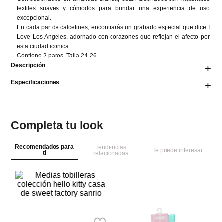
textiles suaves y cómodos para brindar una experiencia de uso 
excepcional. 

En cada par de calcetines, encontrarás un grabado especial que dice I 
Love Los Angeles, adornado con corazones que reflejan el afecto por 
esta ciudad icónica. 

Contiene 2 pares. Talla 24-26.
Descripción
+
Especificaciones
+
Completa tu look
Recomendados para
Tendencias
Te puede interesar
ti
relacionadas
S
Me
C