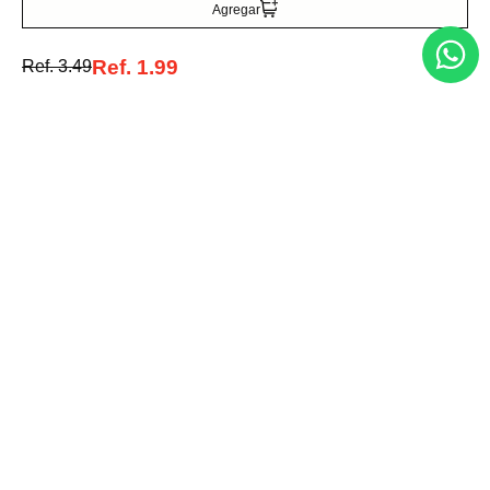
Agregar
Ref.
1.99
Ref.
3.49
Entérate de todo lo nuevo
Acepto la política de tratamiento de datos personales
Suscribirse
Acerca de nosotros
Categorías
Marcas