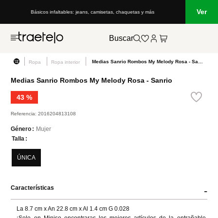
Ver
Básicos infaltables: jeans, camisetas, chaquetas y más
Buscar
Medias Sanrio Rombos My Melody Rosa - Sanrio
Ropa
Ropa interior
Medias Sanrio Rombos My Melody Rosa - Sanrio
43 %
Referencia
:
2016204813108
Mujer
Género
Talla
ÚNICA
Características
-
La 8.7 cm x An 22.8 cm x Al 1.4 cm G 0.028
