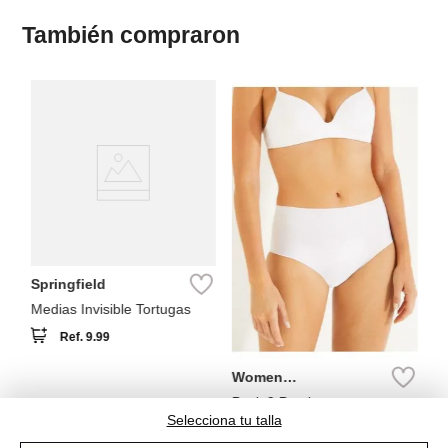
También compraron
W
Se
Me
di
Springfield
Medias Invisible Tortugas
Ref.
9.99
Women
Secret
Pack 2 Pantis
Selecciona tu talla
Ref.
24.99