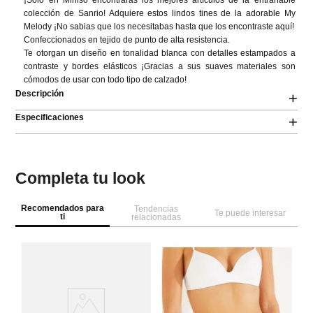
¡Solo en Miniso encontraras los mejores artículos de la entrañable 
colección de Sanrio! Adquiere estos lindos tines de la adorable My 
Melody ¡No sabias que los necesitabas hasta que los encontraste aquí!

Confeccionados en tejido de punto de alta resistencia.

Te otorgan un diseño en tonalidad blanca con detalles estampados a 
contraste y bordes elásticos ¡Gracias a sus suaves materiales son 
cómodos de usar con todo tipo de calzado!
Descripción
+
Especificaciones
+
Completa tu look
Recomendados para
Tendencias
Te puede interesar
ti
relacionadas
W
Se
Me
di