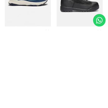
Timberland
Timberland
Zapato Motion Access
Bota Field Big Kids
Ref.
139.00
Ref.
69.50
Ref.
149.00
Ref.
104.30