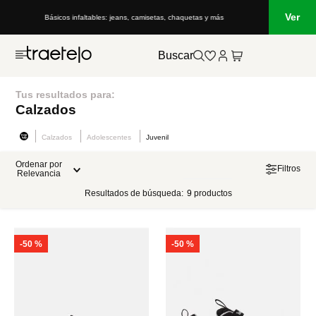
Ver
Básicos infaltables: jeans, camisetas, chaquetas y más
Buscar
Tus resultados para:
Calzados
Calzados
Adolescentes
Juvenil
Ordenar por
Filtros
Relevancia
Resultados de búsqueda:
9
productos
-
50 %
-
50 %