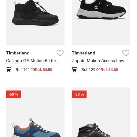
Timberland
Timberland
Calzado GS Motion 6 Lthr
Zapato Motion Access Low
Super
Ref.
169.00
Ref.
84.50
Ref.
129.00
Ref.
64.50
-
50 %
-
30 %