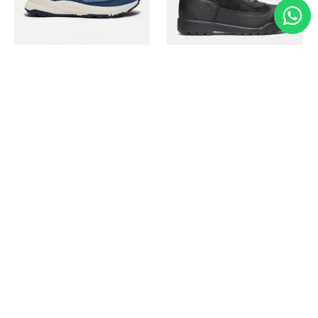
Timberland
Timberland
Zapato Motion Access
Bota Field Big Kids
Ref.
139.00
Ref.
69.50
Ref.
149.00
Ref.
104.30