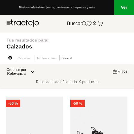
Ver
Básicos infaltables: jeans, camisetas, chaquetas y más
Buscar
Tus resultados para:
Calzados
Calzados
Adolescentes
Juvenil
Ordenar por
Filtros
Relevancia
Resultados de búsqueda:
9
productos
-
50 %
-
50 %