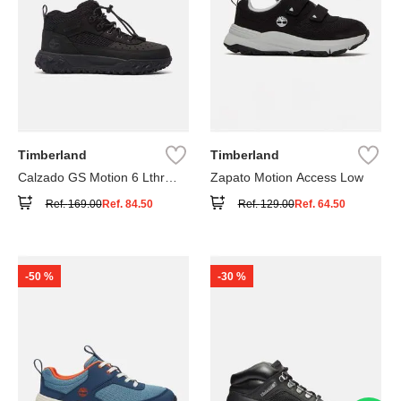
Timberland
Timberland
Calzado GS Motion 6 Lthr
Zapato Motion Access Low
Super
Ref.
169.00
Ref.
84.50
Ref.
129.00
Ref.
64.50
-
50 %
-
30 %