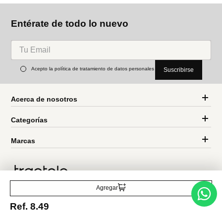
Timberland
Timberland
Morral Timberland Canvas
Morral Timberland Calverton
Ref.
49.90
Ref.
39.92
Ref.
119.00
Ref.
59.50
Entérate de todo lo nuevo
Acepto la política de tratamiento de datos personales
Suscribirse
Agregar
Ref.
8.49
Acerca de nosotros