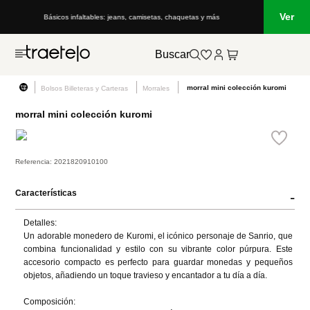
Ver
Básicos infaltables: jeans, camisetas, chaquetas y más
Buscar
morral mini colección kuromi
Bolsos Billeteras y Carteras
Morrales
morral mini colección kuromi
Referencia
:
2021820910100
Características
-
Detalles:

Un adorable monedero de Kuromi, el icónico personaje de Sanrio, que 
combina funcionalidad y estilo con su vibrante color púrpura. Este 
accesorio compacto es perfecto para guardar monedas y pequeños 
objetos, añadiendo un toque travieso y encantador a tu día a día.

Composición:
