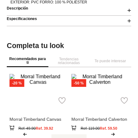
EXTERIOR: PVC FORRO: 100 % POLIÉSTER
Descripción
+
Especificaciones
+
Completa tu look
Recomendados para
Tendencias
Te puede interesar
ti
relacionadas
Pa
Mo
Timberland
Timberland