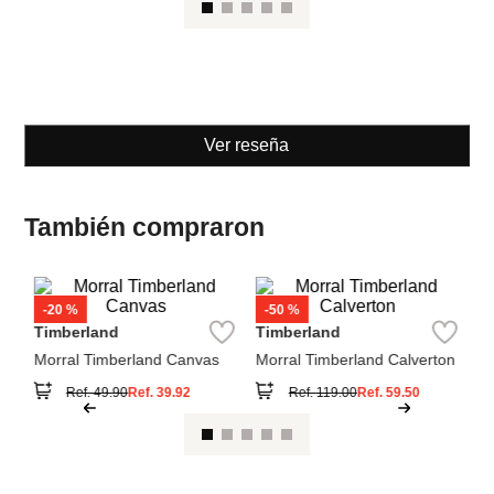
Morral Timberland Canvas
Morral Timberland Calverton
Ref.
49.90
Ref.
39.92
Ref.
119.00
Ref.
59.50
Ver reseña
También compraron
Pa
Mo