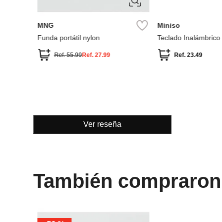
MNG
Miniso
Funda portátil nylon
Teclado Inalámbrico
Ref.
55.99
Ref.
27.99
Ref.
23.49
Ver reseña
También compraron