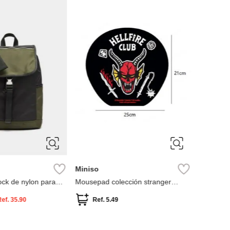
MNG
Funda po
Ref.
Miniso
lock de nylon para
Mousepad colección stranger
things
Ref.
35.90
Ref.
5.49