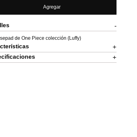
Agregar
lles
-
epad de One Piece colección (Luffy)
cterísticas
+
cificaciones
+