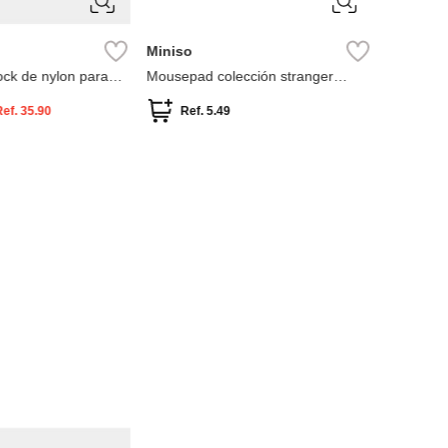
Miniso
lock de nylon para
Mousepad colección stranger
things
Ref.
35.90
Ref.
5.49