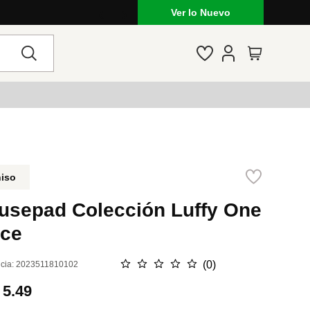
Ver lo Nuevo
niso
usepad Colección Luffy One
ece
☆
☆
☆
☆
☆
(
0
)
cia
:
2023511810102
.
5.49