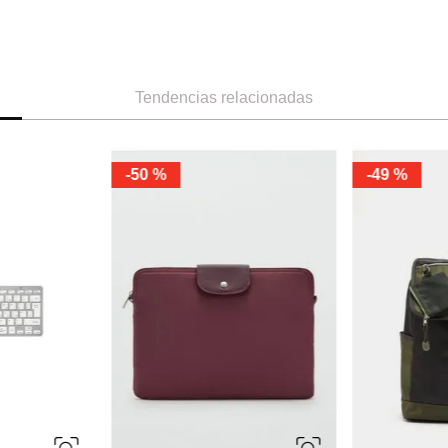
Tendencias relacionadas
-
50 %
-
49 %