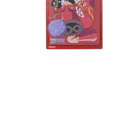
8
.
bolso
9
.
cartera
10
.
bimba lola