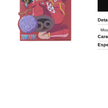
Deta
Mous
Cara
Espe