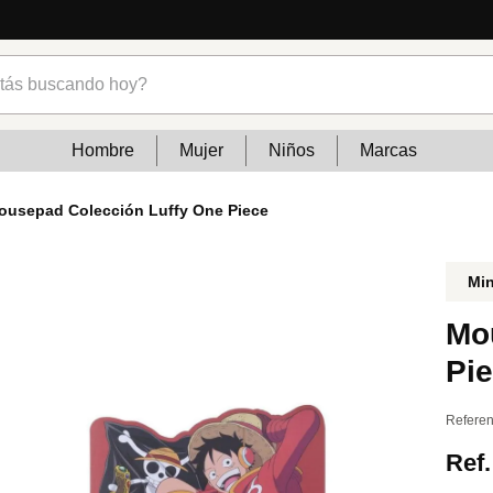
s buscando hoy?
Hombre
Mujer
Niños
Marcas
ousepad Colección Luffy One Piece
Mi
Mo
Pi
Referen
Ref