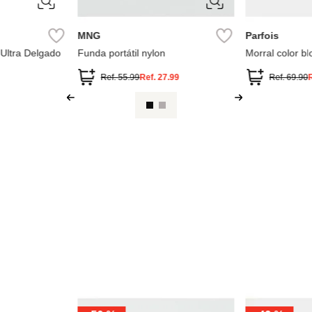
MNG
Parfois
 Ultra Delgado
Funda portátil nylon
Morral color b
portátil 13\"
Ref.
55.99
Ref.
27.99
Ref.
69.90