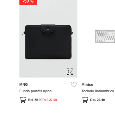
-
50 %
er Party
MNG
Miniso
Funda portátil nylon
Teclado Inalámbrico
Ref.
55.99
Ref.
27.99
Ref.
23.49