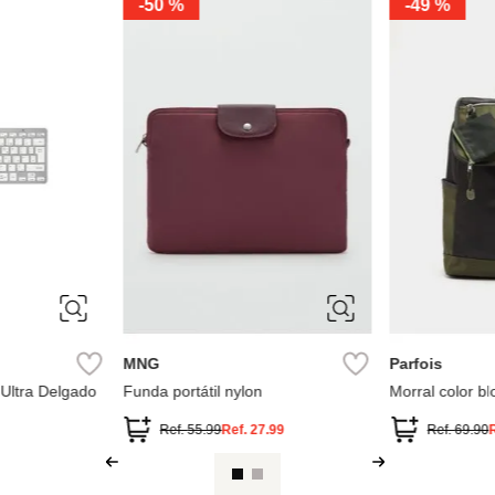
-
50 %
-
49 %
MNG
Parfois
 Ultra Delgado
Funda portátil nylon
Morral color b
portátil 13\"
Ref.
55.99
Ref.
27.99
Ref.
69.90