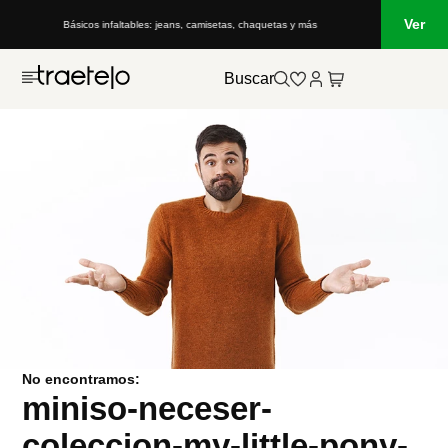
Ver
Básicos infaltables: jeans, camisetas, chaquetas y más
Buscar
No encontramos:
miniso-neceser-
coleccion-my-little-pony-