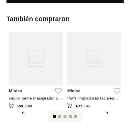
También compraron
M
ce
co
co
Miniso
Miniso
cepillo peine masajeador con
Puffs limpiadores faciales
cojín bebé classic
forma de corazón (5
Ref.
7.49
Ref.
3.49
comfortable
unidades)