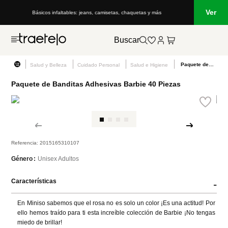
Ver
etas, chaquetas y más
Lo que está de moda en Venezuela: marcas, estilo 
Buscar
Paquete de Banditas Adhesivas Barbie 40 Piezas
Salud y Belleza
Cuidado Personal
Salud e Higiene
Paquete de Banditas Adhesivas Barbie 40 Piezas
Referencia
:
2015165310107
Unisex Adultos
Género
Características
-
En Miniso sabemos que el rosa no es solo un color ¡Es una actitud! Por 
ello hemos traído para ti esta increíble colección de Barbie ¡No tengas 
miedo de brillar!
