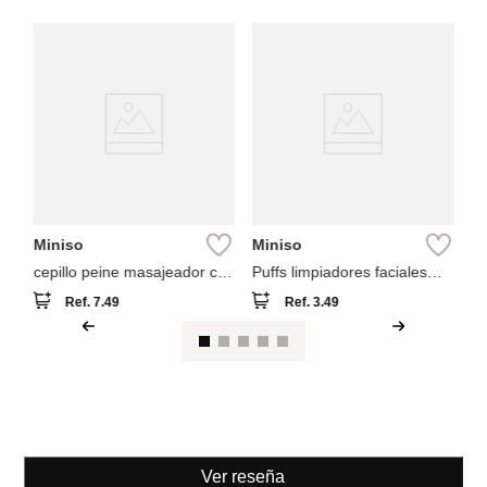
M
ce
co
co
Miniso
Miniso
cepillo peine masajeador con
Puffs limpiadores faciales
cojín bebé classic
forma de corazón (5
Ref.
7.49
Ref.
3.49
comfortable
unidades)
Ver reseña