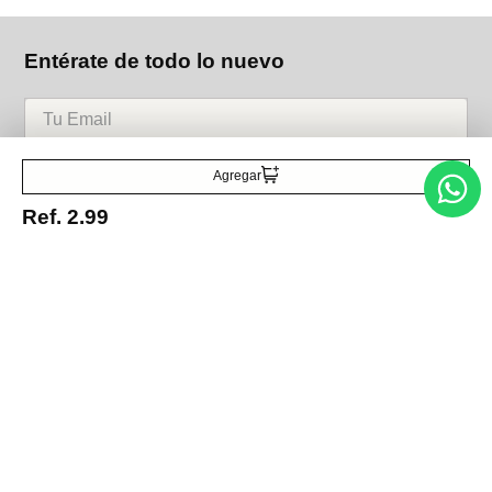
Entérate de todo lo nuevo
Acepto la política de tratamiento de datos personales
Suscribirse
Agregar
Ref.
2.99
Acerca de nosotros
Categorías
Marcas
Traetelo, el marketplace de moda en Venezuela para quienes buscan
estilo, calidad y las mejores marcas en un solo lugar.