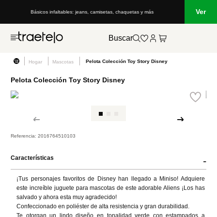
Ver
Básicos infaltables: jeans, camisetas, chaquetas y más
Buscar
Pelota Colección Toy Story Disney
Hogar
Mascotas
Pelota Colección Toy Story Disney
Referencia
:
2016764510103
Características
-
¡Tus personajes favoritos de Disney han llegado a Miniso! Adquiere 
este increíble juguete para mascotas de este adorable Aliens ¡Los has 
salvado y ahora esta muy agradecido!

Confeccionado en poliéster de alta resistencia y gran durabilidad.

Te otorgan un lindo diseño en tonalidad verde con estampados a 