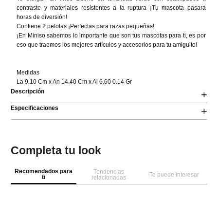
contraste y materiales resistentes a la ruptura ¡Tu mascota pasara 
horas de diversión!

Contiene 2 pelotas ¡Perfectas para razas pequeñas!

¡En Miniso sabemos lo importante que son tus mascotas para ti, es por 
eso que traemos los mejores artículos y accesorios para tu amiguito!

Medidas

La 9.10 Cm x An 14.40 Cm x Al 6.60 0.14 Gr
Descripción
+
Especificaciones
+
Completa tu look
Recomendados para
Tendencias
Te puede interesar
ti
relacionadas
M