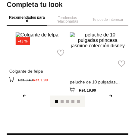
Completa tu look
Recomendados para
Tendencias
Te puede interesar
ti
relacionadas
M
mi
fú
Miniso
Miniso
Colgante de felpa
peluche de 10 pulgadas
princesa jasmine colección
Ref.
19.99
Ref.
3.49
Ref.
1.99
disney