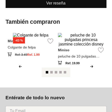
Ver reseña
También compraron
M
mi
fú
Miniso
Miniso
Colgante de felpa
peluche de 10 pulgadas
princesa jasmine colección