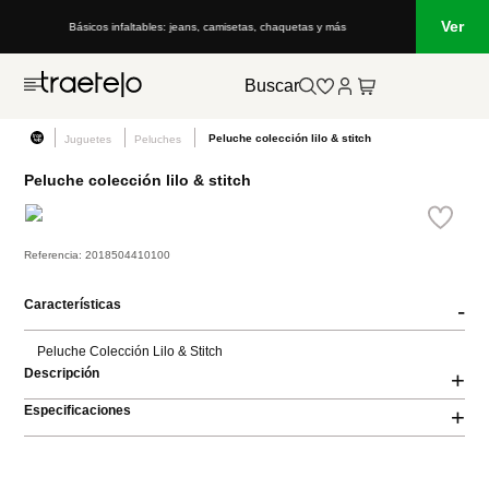
Ver
Básicos infaltables: jeans, camisetas, chaquetas y más
Buscar
Peluche colección lilo & stitch
Juguetes
Peluches
Peluche colección lilo & stitch
Referencia
:
2018504410100
Características
-
Peluche Colección Lilo & Stitch
Descripción
+
Especificaciones
+