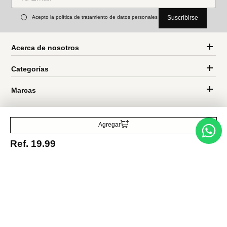
Ref.
19.99
Ref.
3.49
Ref.
1.99
disney
Entérate de todo lo nuevo
Acepto la política de tratamiento de datos personales
Suscribirse
Agregar
Ref.
19.99
Acerca de nosotros
Categorías
Marcas