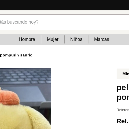
s buscando hoy?
Hombre
Mujer
Niños
Marcas
pompurin sanrio
Mi
pe
po
Referen
Ref