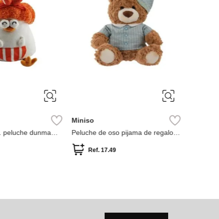
Miniso
s. peluche dunma
Peluche de oso pijama de regalo
dun
colección gift bear 25 cm
Ref.
17.49