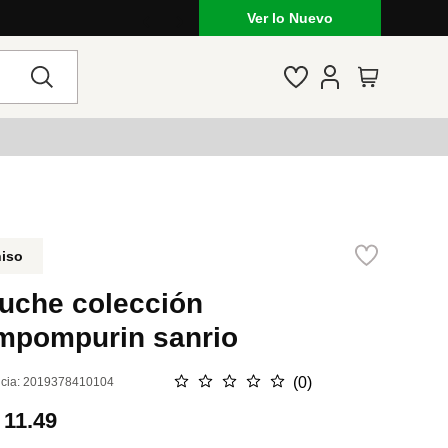
Ver lo Nuevo
niso
luche colección
mpompurin sanrio
☆
☆
☆
☆
☆
(
0
)
cia
:
2019378410104
.
11.49