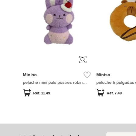
Miniso
Miniso
peluche mini pals postres robin
peluche 6 pulgadas 
25cm colección bunny
happy baking mimi 
Ref.
11.49
Ref.
7.49