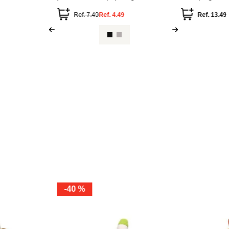
bara
colección dun
Ref.
7.49
Ref.
4.49
Ref.
13.49
-
40 %