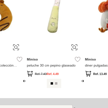
Miniso
Miniso
colección
peluche 30 cm pepino glaseado
diner pulgada
bara
colección dun
Ref.
7.49
Ref.
4.49
Ref.
13.49