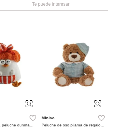
Te puede interesar
Miniso
Peluche 
colección
18 cm
Ref
Miniso
s. peluche dunma
Peluche de oso pijama de regalo