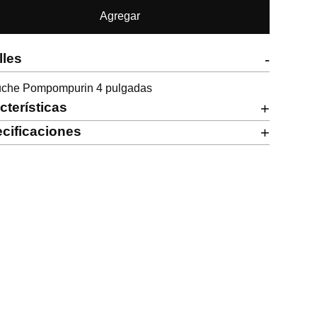
Agregar
lles
-
uche Pompompurin 4 pulgadas
cterísticas
+
cificaciones
+