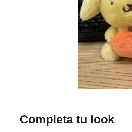
8
.
mng
9
.
bolso
10
.
bimba lola
Completa tu look