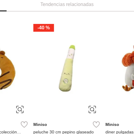
Tendencias relacionadas
-
40 %
Miniso
Miniso
colección
peluche 30 cm pepino glaseado
diner pulgada