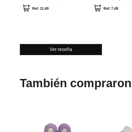
25cm colección bunny
happy baking mimi 
Ref.
11.49
Ref.
7.49
Ver reseña
También compraron
ección