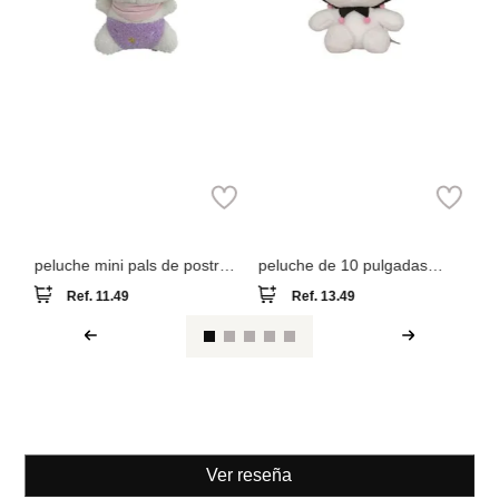
Miniso
Miniso
peluche mini pals de postres
peluche de 10 pulgadas
25cm colección kitis
kuromi
Ref.
11.49
Ref.
13.49
Ver reseña
También compraron