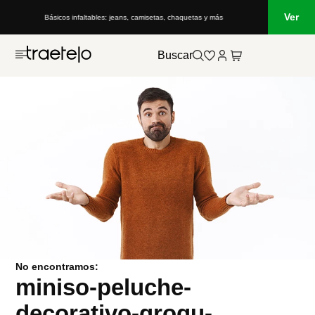
Ver
Básicos infaltables: jeans, camisetas, chaquetas y más
Buscar
No encontramos:
miniso-peluche-
decorativo-grogu-