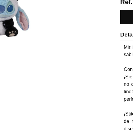
Ref
Deta
Mini
sabi
Conf
¡Sie
no q
lin
perf
¡Sti
de 
dis