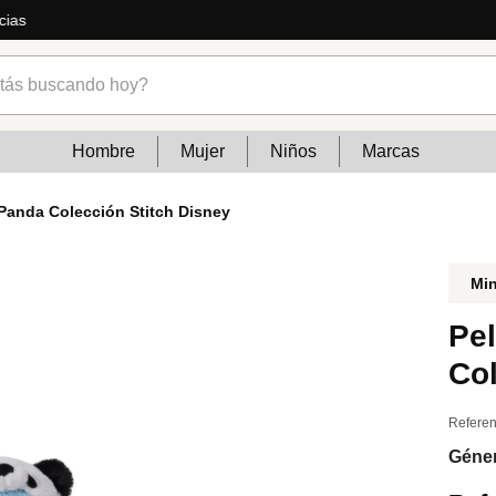
cias
s buscando hoy?
Hombre
Mujer
Niños
Marcas
Panda Colección Stitch Disney
Mi
Pe
Col
Referen
Géne