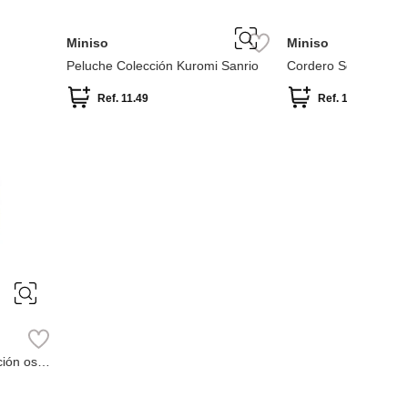
Miniso
-
43 %
Cordero Serie Baa Sakura Cordero
Peluche
Ref.
13.49
Miniso
ción Kuromi Sanrio
Colgante
Ref.