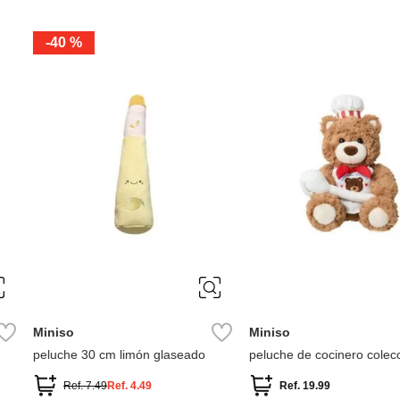
Miniso
Miniso
 glaseado
peluche de cocinero colección osos
Peluche Colec
de regalo
9
Ref.
19.99
Ref.
11.49