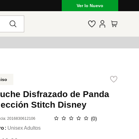
Ver lo Nuevo
niso
luche Disfrazado de Panda
ección Stitch Disney
☆
☆
☆
☆
☆
(
0
)
cia
:
2016830612106
ro
Unisex Adultos