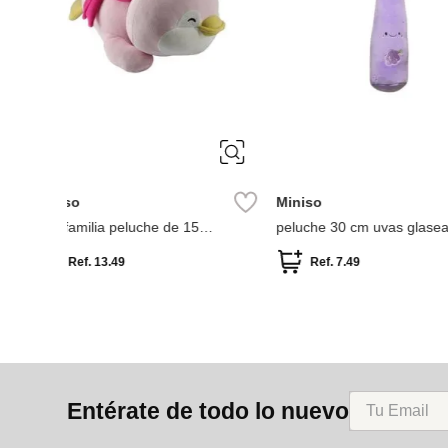
Miniso
Miniso
peluche 30 cm uvas glaseado
peluche 30 cm limón
 mini
Ref.
7.49
Ref.
7.49
Ref.
4.4
Entérate de todo lo nuevo