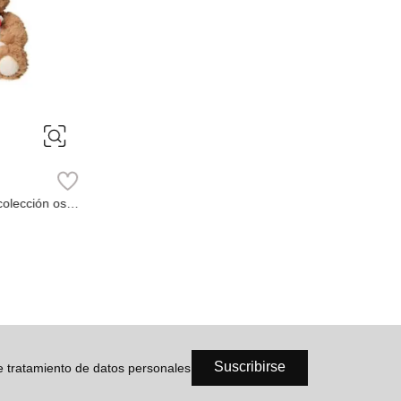
Miniso
ción Kuromi Sanrio
Colgante
Ref.
Suscribirse
de tratamiento de datos personales