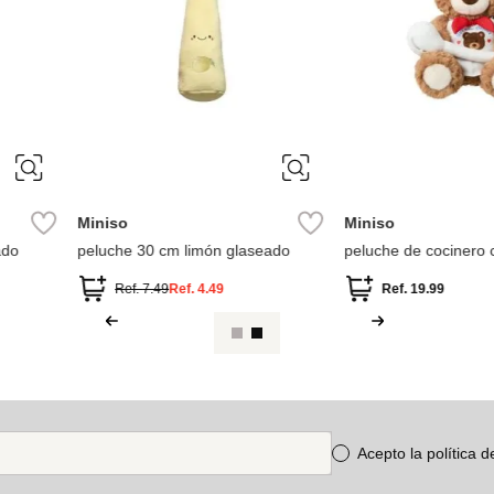
Miniso
Miniso
 glaseado
peluche de cocinero colección osos
Peluche Colec
de regalo
9
Ref.
19.99
Ref.
11.49
Acepto la política 