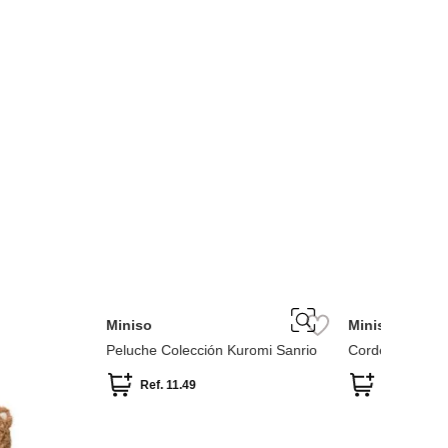
Miniso
-
43 %
Cordero Serie Baa Sakura Cordero
Peluche
Ref.
13.49