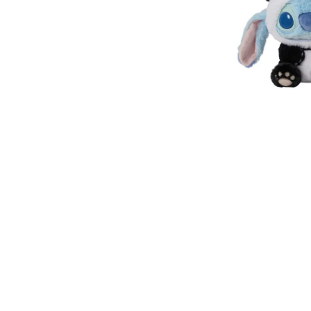
8
.
bolso
9
.
cartera
10
.
bimba lola