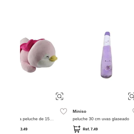
-
40 %
Miniso
Miniso
peluche 30 cm uvas glaseado
peluche 30 cm limón
 mini
Ref.
7.49
Ref.
7.49
Ref.
4.4