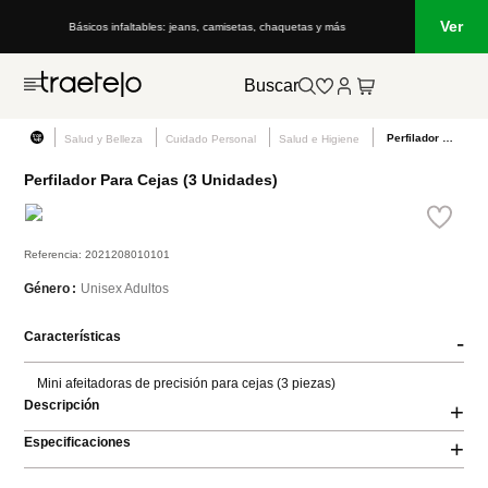
Ver
Básicos infaltables: jeans, camisetas, chaquetas y más
Buscar
Perfilador Para Cejas (3 Unidades)
Salud y Belleza
Cuidado Personal
Salud e Higiene
Perfilador Para Cejas (3 Unidades)
Referencia
:
2021208010101
Unisex Adultos
Género
Características
-
Mini afeitadoras de precisión para cejas (3 piezas)
Descripción
+
Especificaciones
+