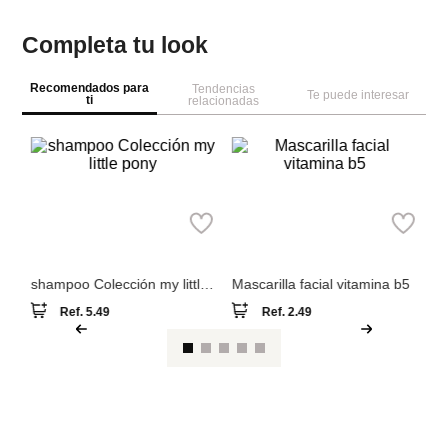
Completa tu look
Recomendados para
Tendencias
Te puede interesar
ti
relacionadas
M
Miniso
Miniso
e
Ba
Ne
shampoo Colección my little
Mascarilla facial vitamina b5
pony
Ref.
5.49
Ref.
2.49
Ver reseña