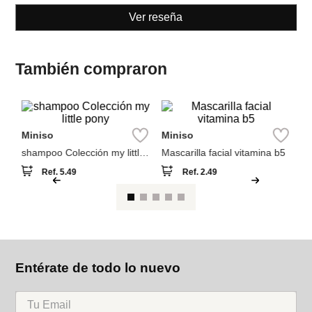
También compraron
M
Miniso
Miniso
e
Ba
Ne
shampoo Colección my little
Mascarilla facial vitamina b5
pony
Ref.
5.49
Ref.
2.49
Entérate de todo lo nuevo
Acepto la política de tratamiento de datos personales
Suscribirse