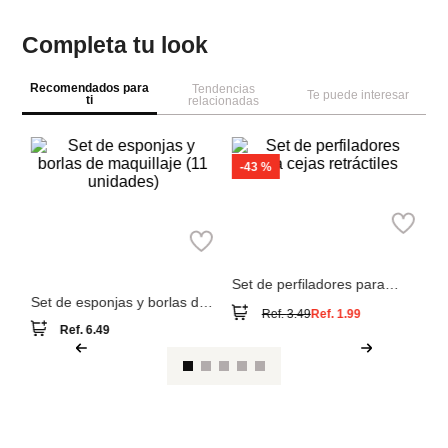
Completa tu look
Recomendados para
Tendencias
Te puede interesar
ti
relacionadas
M
n
ce
Miniso
Miniso
Set de esponjas y borlas de
Set de perfiladores para
maquillaje (11 unidades)
cejas retráctiles
Ref.
6.49
Ref.
3.49
Ref.
1.99