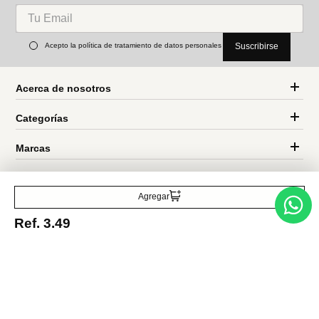
Set de esponjas y borlas de
Set de perfiladores para
maquillaje (11 unidades)
cejas retráctiles
Ref.
6.49
Ref.
3.49
Ref.
1.99
Entérate de todo lo nuevo
Acepto la política de tratamiento de datos personales
Suscribirse
Agregar
Ref.
3.49
Acerca de nosotros
Categorías
Marcas