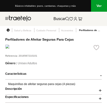
Ver
Básicos infaltables: jeans, camisetas, chaquetas y más
Buscar
Perfiladores de Afeitar Seguras Para Cejas
Salud y Belleza
Cuidado Personal
Accesorios
Perfiladores de Afeitar Seguras Para Cejas
Referencia
:
2016567210101
Unisex Adultos
Género
Características
-
Maquinillas de afeitar seguras para cejas (4 piezas)
Descripción
+
Especificaciones
+