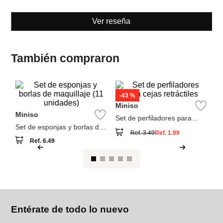
Ver reseña
También compraron
M
n
ce
Miniso
Miniso