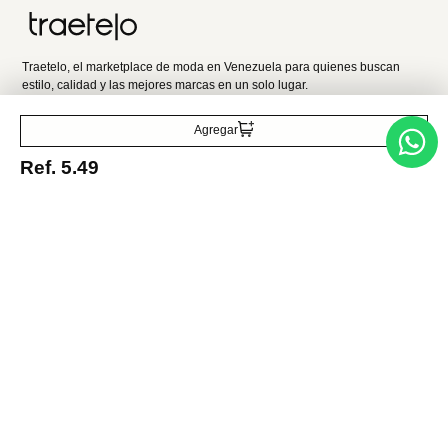
Entérate de todo lo nuevo
Acepto la política de tratamiento de datos personales
Suscribirse
Agregar
Ref.
5.49
Acerca de nosotros
Categorías
Marcas
Traetelo, el marketplace de moda en Venezuela para quienes buscan
estilo, calidad y las mejores marcas en un solo lugar.