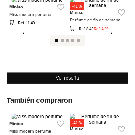
M
Pe
ul
Miniso
Miniso
Miss modern perfume
Perfume de fin de semana
Ref.
11.49
Ref.
8.49
Ref.
4.99
Ver reseña