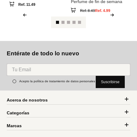
También compraron
M
Pe
ul
Miniso
Miniso
Miss modern perfume
Perfume de fin de semana
Ref.
11.49
Ref.
8.49
Ref.
4.99