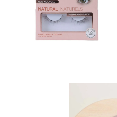
8
.
bolso
9
.
cartera
10
.
bimba lola