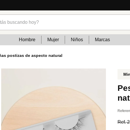
cias
s buscando hoy?
Hombre
Mujer
Niños
Marcas
ñas postizas de aspecto natural
Mi
Pe
nat
Referen
Ref.
2