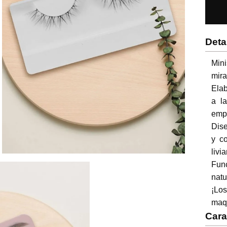
Deta
Mini
mira
Elab
a la
empa
Dise
y c
livia
Func
natu
¡Lo
maqu
Cara