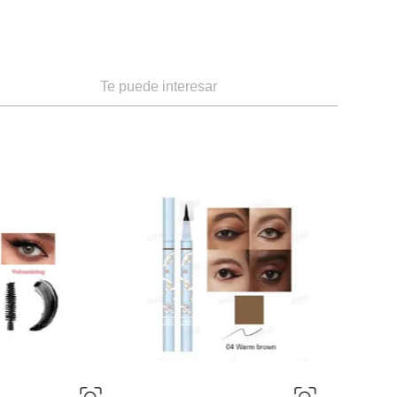
Te puede interesar
-
27 %
Miniso
-
27 %
-
27 %
as de Doble Color
Máscara Alargadora Minimalista
)
ef.
3.99
Ref.
5.49
Ref.
3.99