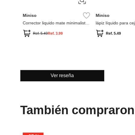
 claro
Ver reseña
También compraron