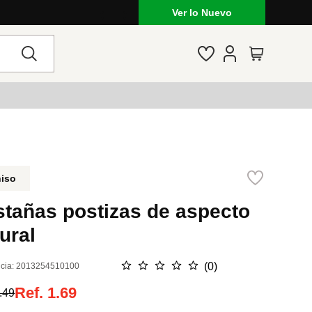
Ver lo Nuevo
niso
stañas postizas de aspecto
ural
☆
☆
☆
☆
☆
(
0
)
cia
:
2013254510100
Ref.
1.69
.49