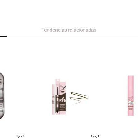
Tendencias relacionadas
-
46 %
Miniso
Miniso
ción chicas
Pestañas Postizas Colección Mang
Polvo Para Cej
Minimalista(01
9
Ref.
3.49
Ref.
5.49
R