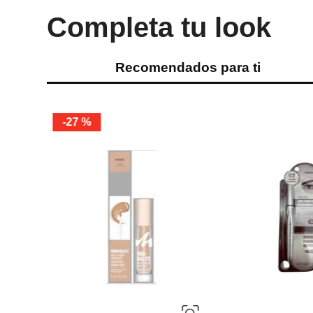
Completa tu look
Recomendados para ti
Miniso
-
43 %
Miniso
Sombra de ojos doble color (04)
Lápiz de cejas colec
superpoderosas
Ref.
2.99
Ref.
1.69
Ref.
6.49
Ref.
3.4