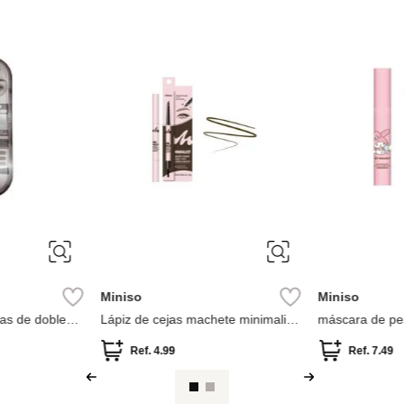
-
46 %
Miniso
Miniso
ción chicas
Pestañas Postizas Colección Mang
Polvo Para Cej
Minimalista(01
9
Ref.
3.49
Ref.
5.49
R