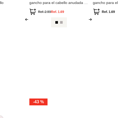
lo
gancho para el cabello anudada 1
gancho para el
unidad
Ref.
2.99
Ref.
1.69
Ref.
1.69
-
43 %