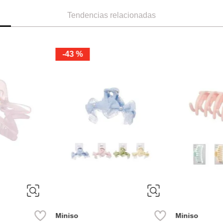
Tendencias relacionadas
-
43 %
ÚNICA
ÚNICA
Miniso
Miniso