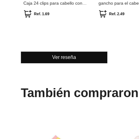
Caja 24 clips para cabello con
gancho para el cabel
recubrimiento de goma en colores
surtidos
Ref.
1.69
Ref.
2.49
Ver reseña
También compraron