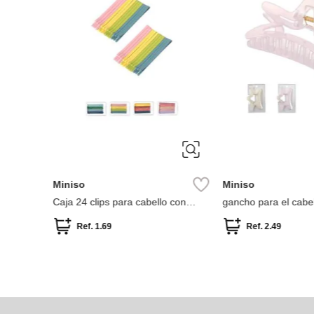
ÚNICA
ÚNICA
Miniso
Miniso
Caja 24 clips para cabello con
gancho para el cabel
recubrimiento de goma en colores
surtidos
Ref.
1.69
Ref.
2.49