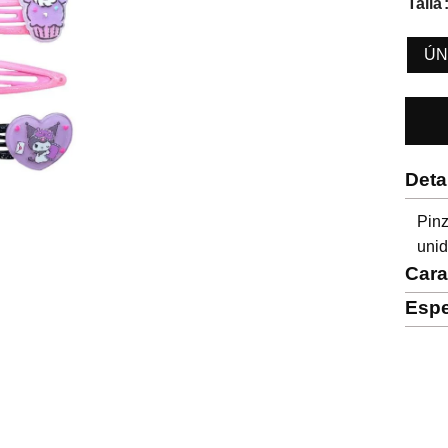
Talla
ÚN
Deta
Pin
uni
Cara
Espe