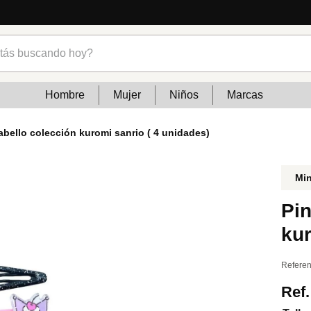
s buscando hoy?
Hombre
Mujer
Niños
Marcas
cabello colección kuromi sanrio ( 4 unidades)
Mi
Pin
kur
Referen
Ref