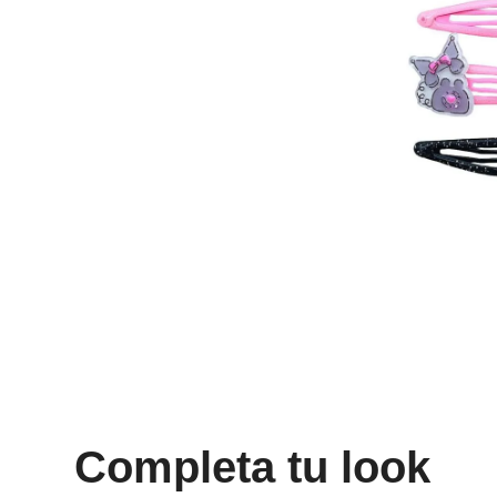
8
.
bolso
9
.
cartera
10
.
bimba lola
Completa tu look