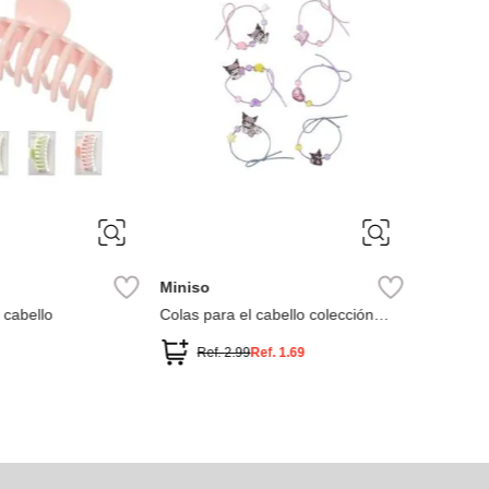
ÚNICA
Miniso
 cabello
Colas para el cabello colección
kuromi sanrio (2 unidades)
Ref.
2.99
Ref.
1.69