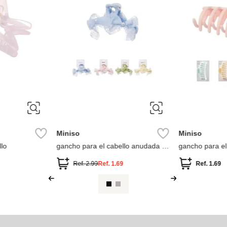
ÚNICA
ÚNICA
Miniso
Miniso
lo
gancho para el cabello anudada 1
gancho para el
unidad
Ref.
2.99
Ref.
1.69
Ref.
1.69