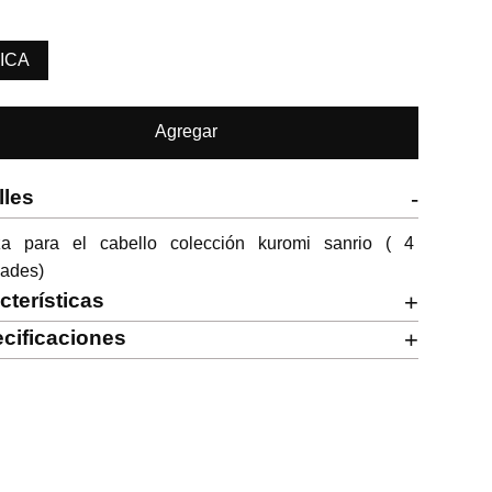
ICA
Agregar
lles
-
za para el cabello colección kuromi sanrio ( 4 
dades)
cterísticas
+
cificaciones
+