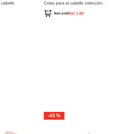
 cabello
Colas para el cabello colección
kuromi sanrio (2 unidades)
Ref.
2.99
Ref.
1.69
ÚNIC
-
43 %
Miniso
Colas par
kuromi s
Ref