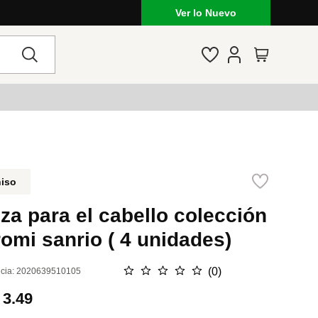
Ver lo Nuevo
niso
za para el cabello colección
omi sanrio ( 4 unidades)
☆
☆
☆
☆
☆
(
0
)
cia
:
2020639510105
.
3.49