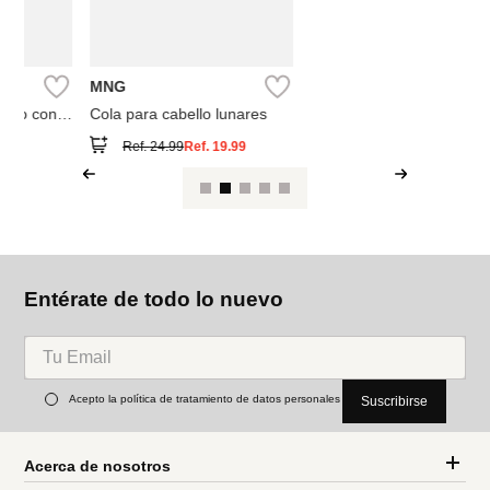
MNG
nares
Cola para cabello flor
lunares
Ref.
24.99
99
Entérate de todo lo nuevo
Acepto la política de tratamiento de datos personales
Suscribirse
Acerca de nosotros