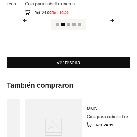
nares
Cola para cabello flor
lunares
Ref.
24.99
99
Ver reseña
También compraron
MNG
Pack 2 colas para cabello
abalorios
Ref.
24.99