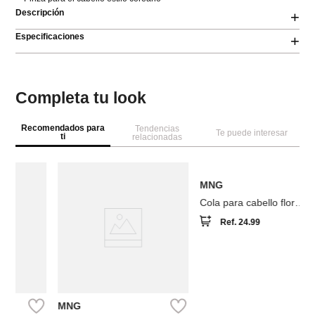
Descripción
+
Especificaciones
+
Completa tu look
Recomendados para
Tendencias
Te puede interesar
ti
relacionadas
MNG
Pack 2 colas para cabello
abalorios
Ref.
24.99
MNG