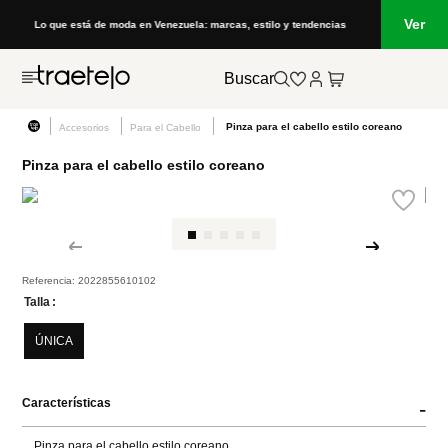
Ver
Lo que está de moda en Venezuela: marcas, estilo y tendencias
Buscar
Pinza para el cabello estilo coreano
Accesorios
Para el Cabello
Pinza para el cabello estilo coreano
Referencia
:
2022855610102
Talla
ÚNICA
Características
-
Pinza para el cabello estilo coreano