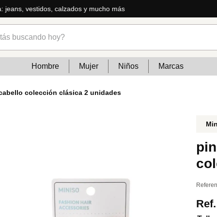
ás
s buscando hoy?
Hombre
Mujer
Niños
Marcas
 cabello colección clásica 2 unidades
Mi
pin
col
Referen
Ref