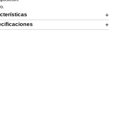
ro.
cterísticas
+
cificaciones
+