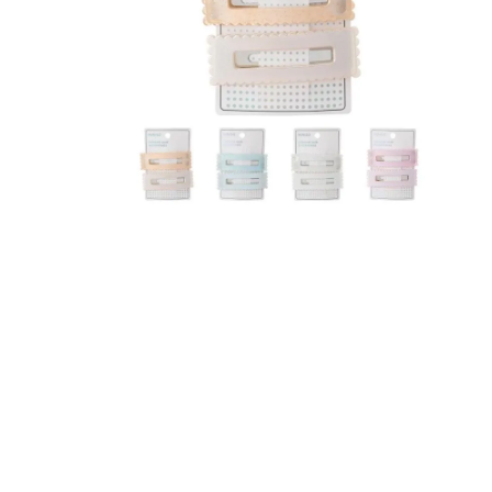
8
.
bolso
9
.
cartera
10
.
bimba lola