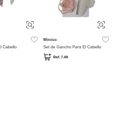
ÚNICA
ÚNIC
Miniso
Miniso
l Cabello
Set de Gancho Para El Cabello
gancho pa
Ref.
7.49
Ref