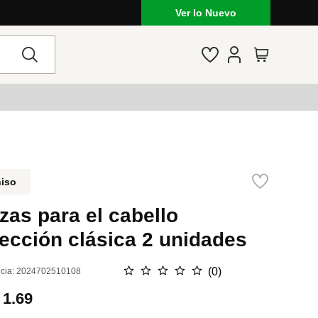
Ver lo Nuevo
niso
zas para el cabello
ección clásica 2 unidades
☆
☆
☆
☆
☆
(
0
)
cia
:
2024702510108
.
1.69