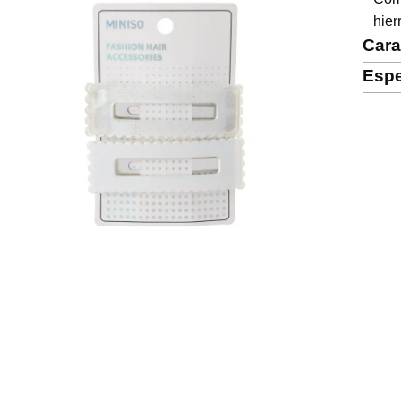
hier
Cara
Espe