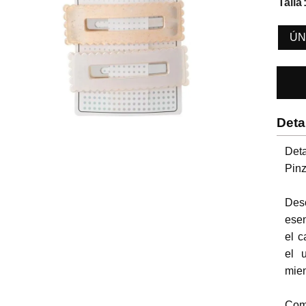
Talla
ÚN
Deta
Deta
Pinz
Desc
esen
el c
el 
mien
Comp