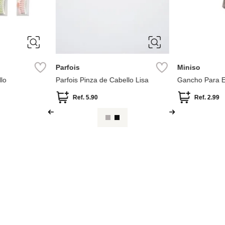
ÚNICA
ÚNICA
Parfois
Miniso
lo
Parfois Pinza de Cabello Lisa
Gancho Para E
Ref.
5.90
Ref.
2.99