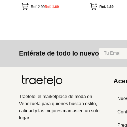
unidad
Ref.
2.99
Ref.
1.69
Ref.
1.69
Entérate de todo lo nuevo
Acer
Traetelo, el marketplace de moda en
Nues
Venezuela para quienes buscan estilo,
calidad y las mejores marcas en un solo
Cont
lugar.
Preg