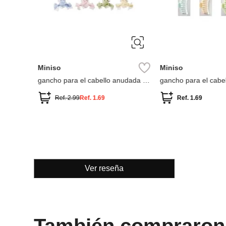
ÚNICA
ÚNICA
Miniso
Miniso
gancho para el cabello anudada 1
gancho para el cabel
unidad
Ref.
2.99
Ref.
1.69
Ref.
1.69
Ver reseña
También compraron