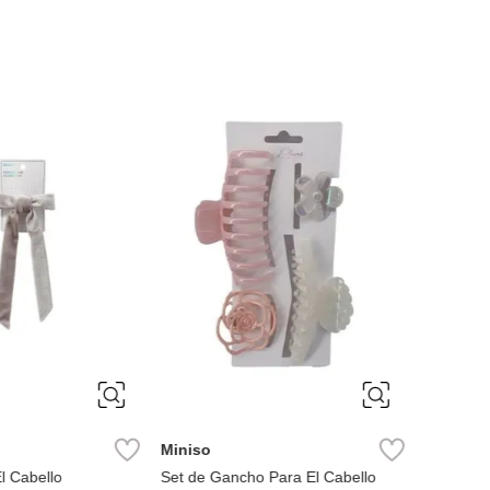
ÚNICA
ÚNIC
Miniso
Miniso
l Cabello
Set de Gancho Para El Cabello
gancho pa