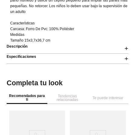
paño húmedo y utilice un cepillo pequeño para limpiar las partes más 
pequeñas. No retorcer. Los niños lo deben usar bajo la supervisión de 
un adulto

Características

Carcasa: Forro De Pvc: 100% Poliéster

Medidas

Tamaño 15x3,7x36,7 cm
Descripción
+
Especificaciones
+
Completa tu look
Recomendados para
Tendencias
Te puede interesar
ti
relacionadas
W
Se
ra
Mi
d