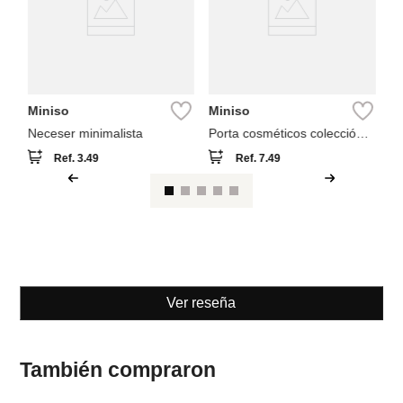
Miniso
Miniso
Neceser minimalista
Porta cosméticos colección
mikko
Ref.
3.49
Ref.
7.49
Ver reseña
También compraron