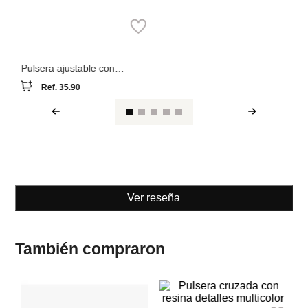
Parfois
Pulsera ajustable con
piedras y corazones
Ref.
35.90
Ver reseña
También compraron
Pa
Parfois
Pu
ag
Pulsera cruzada con resina
detalles multicolor
Ref.
39.90