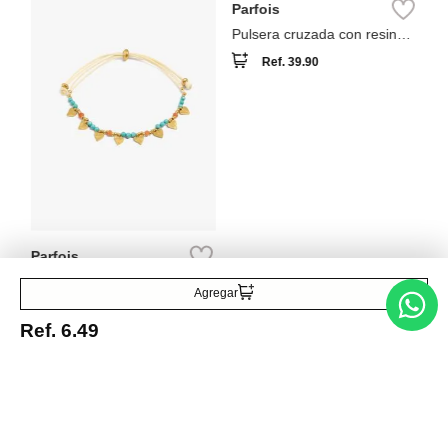
Parfois
Pulsera ajustable con
piedras y corazones
Ref.
35.90
Agregar
Ref.
6.49
Entérate de todo lo nuevo