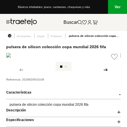
Ver
Básicos infaltables: jeans, camisetas, chaquetas y más
Buscar
pulsera de silicon colección copa mundial 2026 fifa
Accesorios
Joyas
Pulseras
pulsera de silicon colección copa mundial 2026 fifa
Referencia
:
2028820910109
Características
-
pulsera de silicon colección copa mundial 2026 fifa
Descripción
+
Especificaciones
+