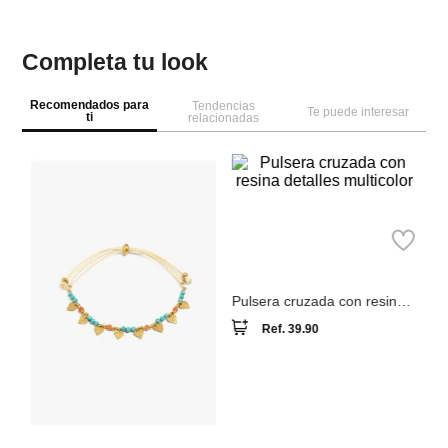
Completa tu look
Recomendados para
Tendencias
Te puede interesar
ti
relacionadas
Pa
Parfois
Pu
ag
Pulsera cruzada con resina
detalles multicolor
Ref.
39.90