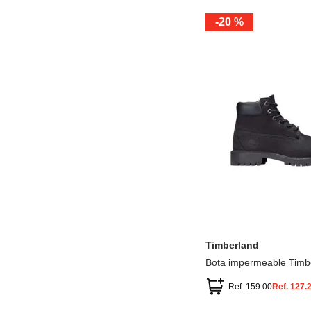
-
20 %
12.5
13.5
1.5
2.5
13
1
2
3
Timberland
Bota impermeable Timb
Premium
Ref.
159.00
Ref.
127.