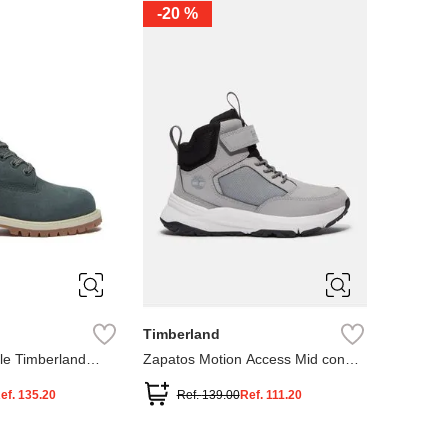
-
20 %
3
12.5
3
2
.5
1.5
1
13
2.5
1.5
13.5
Timberland
le Timberland
Zapatos Motion Access Mid con
cierre de velcro
ef.
135.20
Ref.
139.00
Ref.
111.20