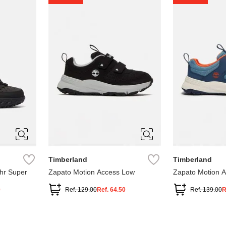
1
1.5
2
2.5
7
Timberland
Timberland
hr Super
Zapato Motion Access Low
Zapato Motion 
0
Ref.
129.00
Ref.
64.50
Ref.
139.00
R