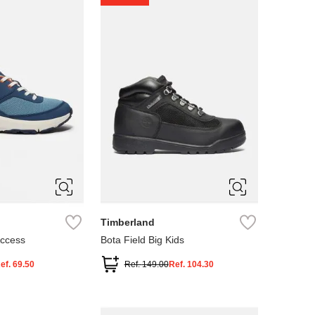
4
5
Timberland
Access
Bota Field Big Kids
ef.
69.50
Ref.
149.00
Ref.
104.30