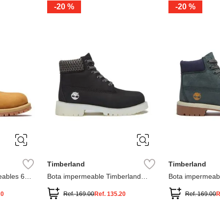
-
20 %
-
20 %
3
2
1
13
1
12.5
2.5
1.5
13.5
2
13
2
12.5
13.5
Timberland
Timberland
ables 6
Bota impermeable Timberland
Bota impermeab
Premium
Premium
20
Ref.
169.00
Ref.
135.20
Ref.
169.00
R