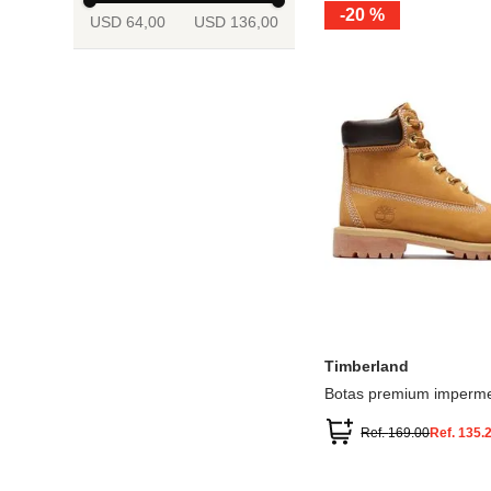
-
20 %
USD 64,00
USD 136,00
13.5
2
2.5
3
3.5
4
Mostrar 6 más
3.5
4
4.5
5
5.5
6
Timberland
Botas premium imperme
inch
Ref.
169.00
Ref.
135.