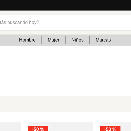
s buscando hoy?
Hombre
Mujer
Niños
Marcas
-
50 %
-
50 %