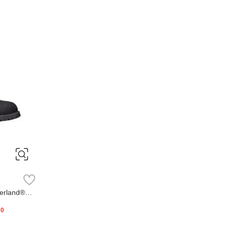
erland®
20