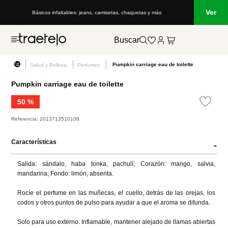
Ver
Básicos infaltables: jeans, camisetas, chaquetas y más
Buscar
Pumpkin carriage eau de toilette
Salud y Belleza
Perfumes
Pumpkin carriage eau de toilette
50 %
Referencia
:
2013713510108
Características
-
Salida: sándalo, haba tonka, pachulí; Corazón: mango, salvia, 
mandarina; Fondo: limón, absenta.

Rocíe el perfume en las muñecas, el cuello, detrás de las orejas, los 
codos y otros puntos de pulso para ayudar a que el aroma se difunda.

Solo para uso externo. Inflamable, mantener alejado de llamas abiertas 