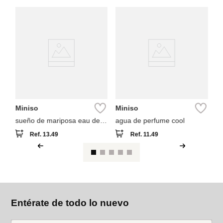
M
Pe
50
Miniso
Miniso
sueño de mariposa eau de
agua de perfume cool
parfum 50ml
Ref.
13.49
Ref.
11.49
Entérate de todo lo nuevo