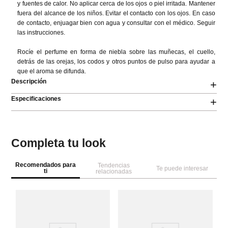
y fuentes de calor. No aplicar cerca de los ojos o piel irritada. Mantener 
fuera del alcance de los niños. Evitar el contacto con los ojos. En caso 
de contacto, enjuagar bien con agua y consultar con el médico. Seguir 
las instrucciones.

Rocíe el perfume en forma de niebla sobre las muñecas, el cuello, 
detrás de las orejas, los codos y otros puntos de pulso para ayudar a 
que el aroma se difunda.
Descripción
+
Especificaciones
+
Completa tu look
Recomendados para
Tendencias
Te puede interesar
ti
relacionadas
M
Pe
50