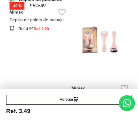
Miniso
Cepillo de paleta de masaje
Ref.
4.99
Ref.
2.99
Miniso
Juego de mini masajeador
con rodillo para ojos
Ref.
5.49
Agregar
Ref.
3.49
Entérate de todo lo nuevo