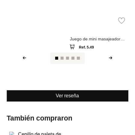
Miniso
Juego de mini masajeador
con rodillo para ojos
Ref.
5.49
Ver reseña
También compraron
M
Es
es