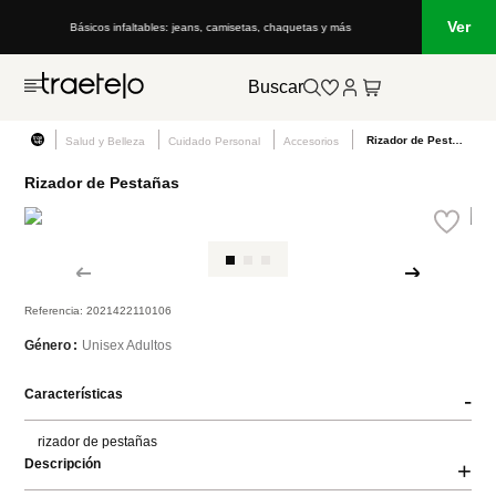
Ver
Básicos infaltables: jeans, camisetas, chaquetas y más
Buscar
Rizador de Pestañas
Salud y Belleza
Cuidado Personal
Accesorios
Rizador de Pestañas
Referencia
:
2021422110106
Unisex Adultos
Género
Características
-
rizador de pestañas
Descripción
+