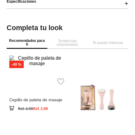
Especificaciones
+
Completa tu look
Recomendados para
Tendencias
Te puede interesar
ti
relacionadas
M
Es
es
Miniso
Cepillo de paleta de masaje
Ref.
4.99
Ref.
2.99