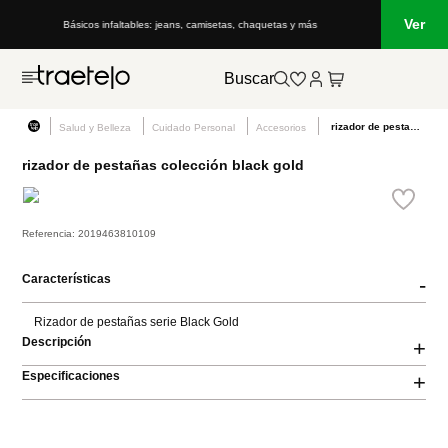
Ver
Básicos infaltables: jeans, camisetas, chaquetas y más
Buscar
rizador de pestañas colección black gold
Salud y Belleza
Cuidado Personal
Accesorios
rizador de pestañas colección black gold
Referencia
:
2019463810109
Características
-
Rizador de pestañas serie Black Gold
Descripción
+
Especificaciones
+