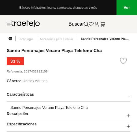
Ver
Básicos infaltables: jeans, camisetas, chaquetas y más
Buscar
Sanrio Personajes Verano Playa Telefono Cha
Tecnologia
Accesorios para Celular
Sanrio Personajes Verano Playa Telefono Cha
33 %
Referencia
:
2017432812109
Unisex Adultos
Género
Características
-
Sanrio Personajes Verano Playa Telefono Cha
Descripción
+
Especificaciones
+