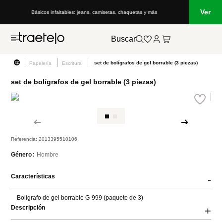
Ver
Básicos infaltables: jeans, camisetas, chaquetas y más
Buscar
set de bolígrafos de gel borrable (3 piezas)
Papelería
Escritura
set de bolígrafos de gel borrable (3 piezas)
Referencia
:
2013395510106
Hombre
Género
Características
-
Bolígrafo de gel borrable G-999 (paquete de 3)
Descripción
+