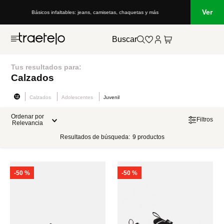
Ver
Básicos infaltables: jeans, camisetas, chaquetas y más
Buscar
Tus resultados para:
Calzados
Calzados
Adolescentes
Juvenil
Ordenar por
Filtros
Relevancia
Resultados de búsqueda:
9
productos
-
50 %
-
50 %