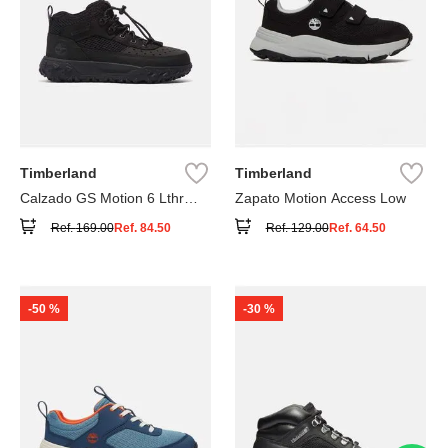
Timberland
Timberland
Calzado GS Motion 6 Lthr
Zapato Motion Access Low
Super
Ref.
169.00
Ref.
84.50
Ref.
129.00
Ref.
64.50
-
50 %
-
30 %