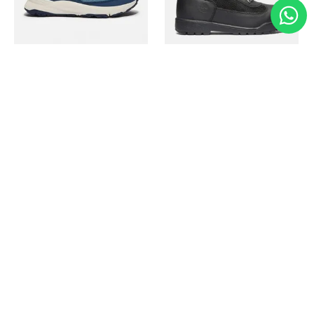
Timberland
Timberland
Zapato Motion Access
Bota Field Big Kids
Ref.
139.00
Ref.
69.50
Ref.
149.00
Ref.
104.30