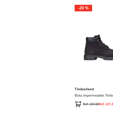
-
20 %
12.5
13.5
1.5
2.5
13
1
2
3
Timberland
Bota impermeable Timb
Premium
Ref.
159.00
Ref.
127.