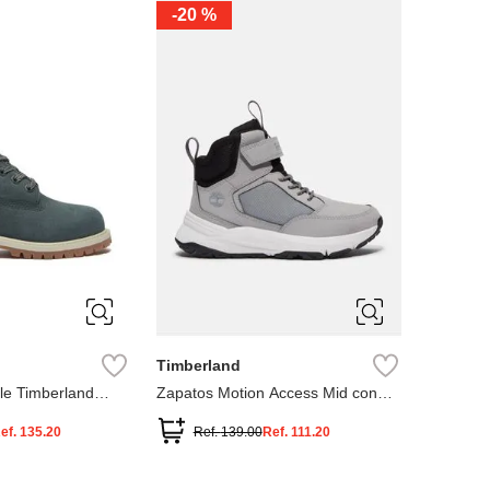
-
20 %
3
12.5
3
2
.5
1.5
1
13
2.5
1.5
13.5
Timberland
le Timberland
Zapatos Motion Access Mid con
cierre de velcro
ef.
135.20
Ref.
139.00
Ref.
111.20