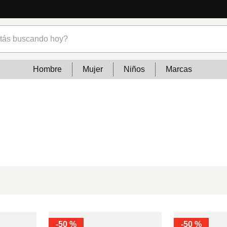
s buscando hoy?
Hombre
Mujer
Niños
Marcas
-
50 %
-
50 %