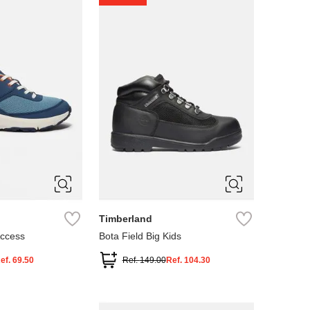
4
5
Timberland
Access
Bota Field Big Kids
ef.
69.50
Ref.
149.00
Ref.
104.30