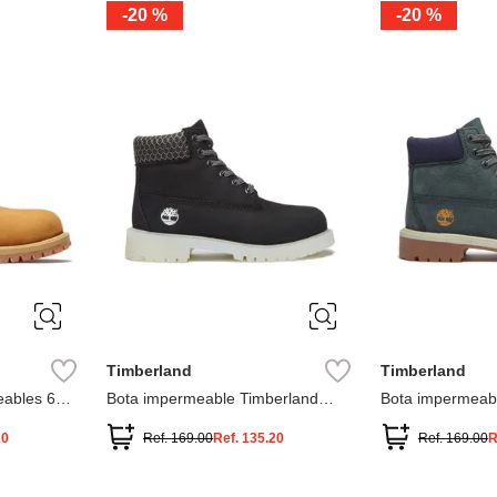
-
20 %
-
20 %
3
2
1
13
1
12.5
2.5
1.5
13.5
2
13
2
12.5
13.5
Timberland
Timberland
ables 6
Bota impermeable Timberland
Bota impermeab
Premium
Premium
20
Ref.
169.00
Ref.
135.20
Ref.
169.00
R