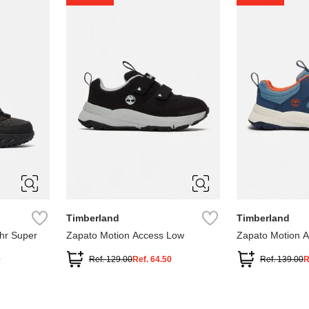
1
1.5
2
2.5
7
Timberland
Timberland
hr Super
Zapato Motion Access Low
Zapato Motion 
0
Ref.
129.00
Ref.
64.50
Ref.
139.00
R