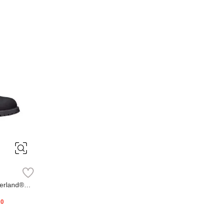
erland®
20