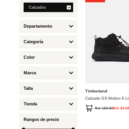
8
.
Calzados
mng
9
.
bolso
Departamento
10
.
bimba lola
Calzados
Categoría
Botas y Botines
Color
Deportivos Urbanos
Amarillo
5
6.5
7
6
Marca
Arena
4.5
4
Timberland
Azul
Talla
Timberland
Negro
Calzado GS Motion 6 Lt
1
Tienda
1.5
Ref.
169.00
Ref.
84.5
Timberland
12.5
Rangos de precio
13