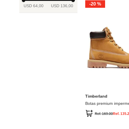
-
20 %
USD 64,00
USD 136,00
13.5
2
2.5
3
3.5
4
Mostrar 6 más
3.5
4
4.5
5
5.5
6
Timberland
Botas premium imperme
inch
Ref.
169.00
Ref.
135.