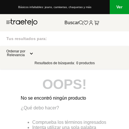
Ver
Básicos infaltables: jeans, camisetas, chaquetas y más
Buscar
Tus resultados para:
Ordenar por
Relevancia
Resultados de búsqueda:
0
productos
OOPS!
No se encontró ningún producto
¿Qué debo hacer?
Comprueba los términos ingresados
Intenta utilizar una sola palabra