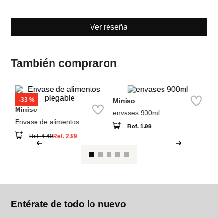
También compraron
-
33 %
Miniso
M
Miniso
envases 900ml
en
Envase de alimentos
Ref.
1.99
plegable
Ref.
4.49
Ref.
2.99
Entérate de todo lo nuevo
Acepto la política de tratamiento de datos personales
Suscribirse