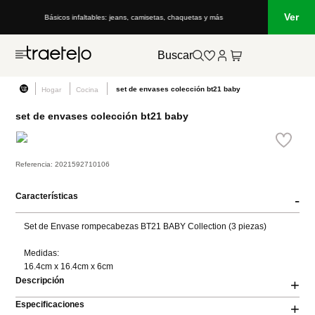
Ver
Básicos infaltables: jeans, camisetas, chaquetas y más
Buscar
set de envases colección bt21 baby
Hogar
Cocina
set de envases colección bt21 baby
Referencia
:
2021592710106
Características
-
Set de Envase rompecabezas BT21 BABY Collection (3 piezas)

Medidas:

16.4cm x 16.4cm x 6cm
Descripción
+
Especificaciones
+