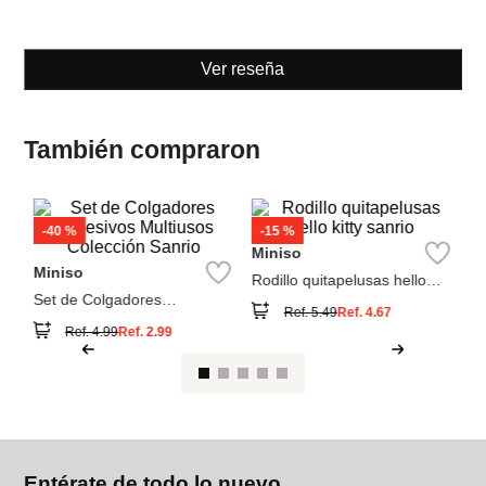
Ver reseña
También compraron
-
40 %
-
15 %
M
Miniso
te
Miniso
de
Rodillo quitapelusas hello
kitty sanrio
Set de Colgadores
Ref.
5.49
Ref.
4.67
Adhesivos Multiusos
Ref.
4.99
Ref.
2.99
Colección Sanrio
Entérate de todo lo nuevo