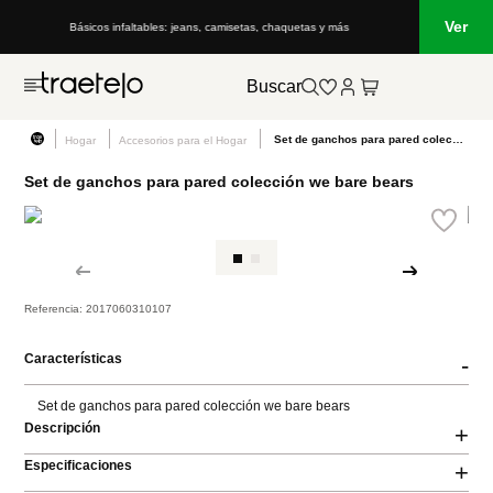
Ver
Básicos infaltables: jeans, camisetas, chaquetas y más
Buscar
Set de ganchos para pared colección we bare bears
Hogar
Accesorios para el Hogar
Set de ganchos para pared colección we bare bears
Referencia
:
2017060310107
Características
-
Set de ganchos para pared colección we bare bears
Descripción
+
Especificaciones
+