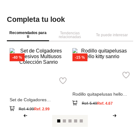
Completa tu look
Recomendados para
Tendencias
Te puede interesar
ti
relacionadas
-
40 %
-
15 %
te
de
Rodillo quitapelusas hello
kitty sanrio
Set de Colgadores
Ref.
5.49
Ref.
4.67
Adhesivos Multiusos
Ref.
4.99
Ref.
2.99
Colección Sanrio