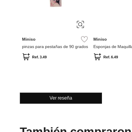
Miniso
Miniso
pinzas para pestañas de 90 grados
Esponjas de Maquill
Peach Pink (2 Unida
Ref.
3.49
Ref.
6.49
Ver reseña
También compraron