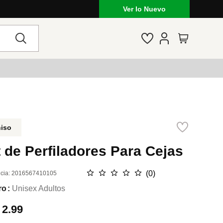
Ver lo Nuevo
niso
 de Perfiladores Para Cejas
☆
☆
☆
☆
☆
(
0
)
cia
:
2016567410105
ro
Unisex Adultos
.
2.99