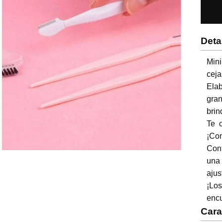
Deta
Mini
ceja
Elab
gran
brin
Te o
¡Com
Cont
una
ajus
¡Lo
encu
Cara