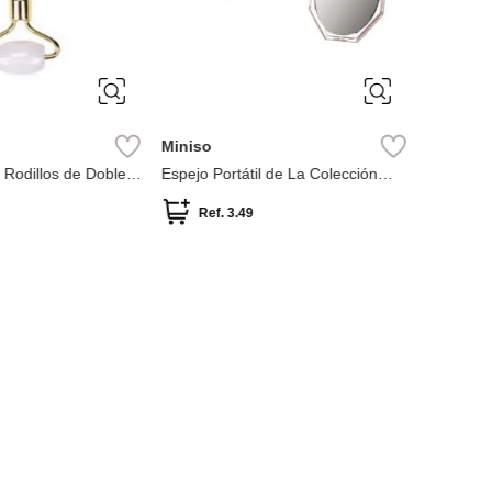
Miniso
Miniso
Rodillos de Doble
Espejo Portátil de La Colección
Cepillos 
Illusion
forma de 
Ref.
3.49
Ref