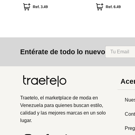
Peach Pink (2 Unida
Ref.
3.49
Ref.
6.49
Entérate de todo lo nuevo
Acer
Traetelo, el marketplace de moda en
Nues
Venezuela para quienes buscan estilo,
calidad y las mejores marcas en un solo
Cont
lugar.
Preg